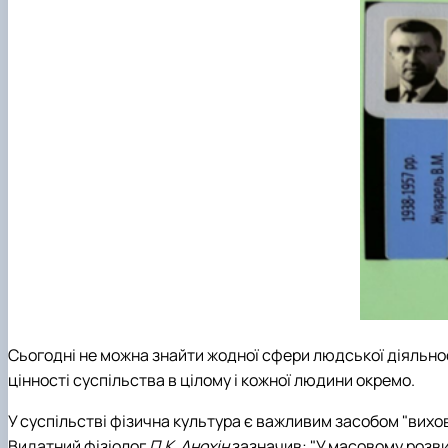
Сьогодні не можна знайти жодної сфери людської діяльност
цінності суспільства в цілому і кожної людини окремо.
У суспільстві фізична культура є важливим засобом "вихов
Видатний фізіолог
П.К. Анохін
зазначив: "У масовому розвитк