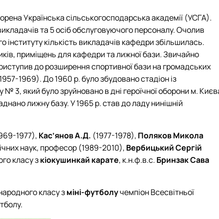
творена Українська сільськогосподарська академії (УСГА).
икладачів та 5 осіб обслуговуючого персоналу. Очолив
го інституту кількість викладачів кафедри збільшилась.
иків, приміщень для кафедри та лижної бази. Звичайно
 приступив до розширення спортивної бази на громадських
57-1969). До 1960 р. було збудовано стадіон із
№ 3, який було зруйновано в дні героїчної оборони м. Києв
днано лижну базу. У 1965 р. став до ладу нинішній
969-1977),
Кас’янов А.Д.
(1977-1978),
Поляков Микола
ічних наук, професор (1989-2010),
Вербицький Сергій
ого класу з
кіокушинкай карате
, к.н.ф.в.с.
Бринзак Сава
жнародного класу з
міні-футболу
чемпіон Всесвітньої
утболу.