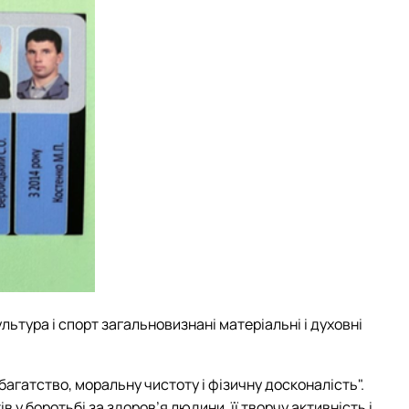
льтура і спорт загальновизнані матеріальні і духовні
багатство, моральну чистоту і фізичну досконалість".
в у боротьбі за здоров’я людини, її творчу активність і