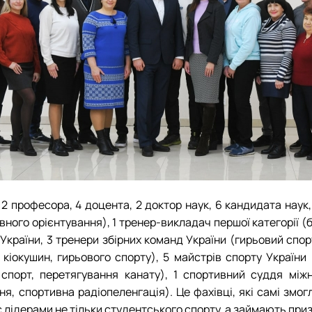
у
2 професора, 4 доцента, 2 доктор наук, 6 кандидата наук
тивного орієнтування), 1 тренер-викладач першої категорії (
України, 3 тренери збірних команд України (гирьовий спор
 кіокушин, гирьового спорту), 5 майстрів спорту України 
 спорт, перетягування канату), 1 спортивний суддя міжн
ня, спортивна радіопеленгація). Це фахівці, які самі змо
 є лідерами не тільки студентського спорту, а займають при