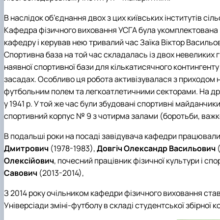
В наслідок об’єднання двох з цих київських інститутів сі
Кафедра фізичного виховання УСГА була укомплектована в
кафедру і керував нею тривалий час Заїка Віктор Васильо
Спортивна база на той час складалась із двох невеликих 
наявної спортивної бази для кількатисячного контингенту
засадах. Особливо ця робота активізувалася з приходом н
футбольним полем та легкоатлетичними секторами. На дрен
у 1941 р. У той же час були збудовані спортивні майданчик
спортивний корпус № 9 з чотирма залами (боротьби, важкої
В подальші роки на посаді завідувача кафедри працювали
Дмитрович
(1978-1983),
Довгіч Олександр Васильович
(
Олексійович
, почесний працівник фізичної культури і сп
Савович
(2013-2014),
З 2014 року очільником кафедри фізичного виховання ста
Універсіади зміні-футболу в складі студентської збірної к