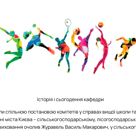
Історія і сьогодення кафедри
ли спільною постановою комітетів у справах вищої школи та 
ні міста Києва – сільськогосподарському, лісогосподарсь
виховання очолив Журавель Василь Макарович, у сільського