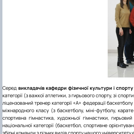
Серед
викладачів кафедри фізичної культури і спорт
категорії (з важкої атлетики, з гирьового спорту, зі спор
ліцензований тренер категорії «А» федерації баскетболу 
міжнародного класу (з баскетболу, міні-футболу, карате
спортивна гімнастика, художньої гімнастики, гирьовий
національної категорії (баскетбол, спортивне орієнтуван
збірні команди з різних видів спорту нашого університету