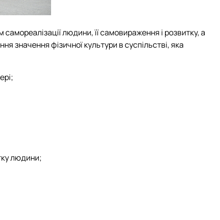
 самореалізації людини, її самовираження і розвитку, а
ня значення фізичної культури в суспільстві, яка
ері;
тку людини;