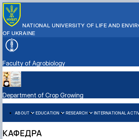
NATIONAL UNIVERSITY OF LIFE AND ENV
OF UKRAINE
Faculty of Agrobiology
Department of Crop Growing
ABOUT
EDUCATION
RESEARCH
INTERNATIONAL ACTI
History (Mission & Vision)
Educational work
Scientific work
Partner Institutions
Key facts & figures
Меморандуми, договори про співпрацю
КАФЕДРА
Structure (Laboratories & facilities, Research centers/gro