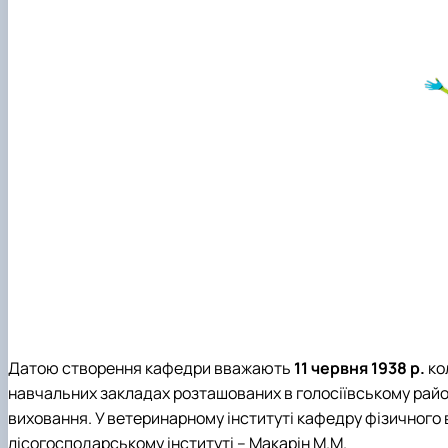
Leadership & Staff
Contact Information
Датою створення кафедри вважають
11 червня 1938 р.
ко
навчальних закладах розташованих в голосіївському райо
виховання. У ветеринарному інституті кафедру фізичного 
лісогосподарському інституті – Макарін М.М.