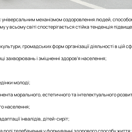
х є універсальним механізмом оздоровлення людей, способом
 у всьому світі спостерігається стійка тенденція підвищен
 культури, громадських форм організації діяльності в цій сф
иці захворювань і зміцненні здоров'я населення;
едінки молоді;
онента морального, естетичного та інтелектуального розви
го населення;
адаптації інвалідів, дітей-сиріт;
а ролі телебачення у формуванні здорового способу життя;