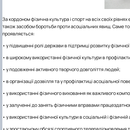
За кордоном фізична культура і спорт на всіх своїх рівня
також засобом боротьби проти асоціальних явищ. Саме тому
проявляється:
• у підвищенні ролі держави в підтримці розвитку фізичної
• в широкому використанні фізичної культури в профілакт
• у подовженні активного творчого довголіття людей;
• в організації дозвілля та у профілактиці асоціальної пов
• у використанні фізичного виховання як важливого комп
• у залученні до занять фізичними вправами працездатно
• у використанні фізичної культури в соціальній і фізичній 
• у зростаючому обсязі спортивного телерадіомовлення т