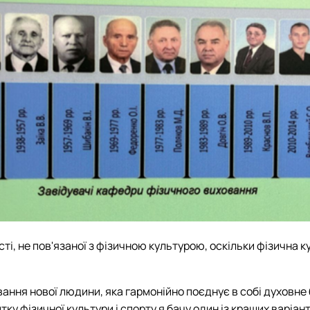
і, не пов'язаної з фізичною культурою, оскільки фізична ку
ання нової людини, яка гармонійно поєднує в собі духовне 
у фізичної культури і спорту я бачу один із кращих варіанті