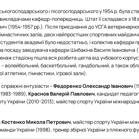
льськогосподарського і лісогосподарського у 1954 р. була с
икладачами кафедр-попередниць. Штат її складався з 18 в
вич (1954-1957 рр.). Після приєднання до УСГА ветеринарно
гімнастичних залів, двох найпростіших спортивних майданч
 студентів академії було недостатньо, і колектив кафедри
а посаду завідувача кафедри Шибакіна Василя Івановича (19
аж стадіону пішла вся розбита цегла від учбового корпусу 
и – волейбольний, баскетбольний, гандбольний, а також обла
 атлетики, гімнастики, ігрової зали).
 справжні ентузіасти –
Федоренко Олександр Іванович
(1
1983-1989),
Краснов Валерій Павлович
, кандидат педагог
орту України (2010-2013), майстер спорту України міжнародн
в
Костенко Микола Петрович
, майстер спорту України мі
оманди України (1998), тренер збірної України з пляжного ф