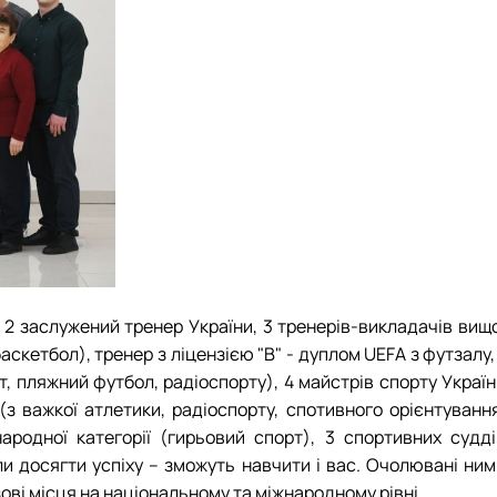
, 2 заслужений тренер України, 3 тренерів-викладачів вищ
баскетбол), тренер з ліцензією "В" - дуплом UEFA з футзалу,
т, пляжний футбол, радіоспорту), 4 майстрів спорту Украї
(з важкої атлетики, радіоспорту, спотивного орієнтування
ародної категорії (гирьовий спорт), 3 спортивних судді
гли досягти успіху – зможуть навчити і вас. Очолювані ни
зові місця на національному та міжнародному рівні.