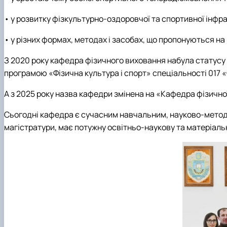
• у розвитку фізкультурно-оздоровчої та спортивної інфра
• у різних формах, методах і засобах, що пропонуються на
З 2020 року кафедра фізичного виховання набула статусу 
програмою «Фізична культура і спорт» спеціальності 017 «Ф
А з 2025 року назва кафедри змінена на «Кафедра фізично
Сьогодні кафедра є сучасним навчальним, науково-метод
магістратури, має потужну освітньо-наукову та матеріаль