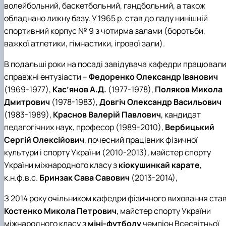
волейбольний, баскетбольний, гандбольний, а також
обладнано лижну базу. У 1965 р. став до ладу нинішній
спортивний корпус № 9 з чотирма залами (боротьби,
важкої атлетики, гімнастики, ігрової зали).
В подальші роки на посаді завідувача кафедри працювал
справжні ентузіасти –
Федоренко Олександр Іванович
(1969-1977),
Кас’янов А.Д.
(1977-1978),
Поляков Микола
Дмитрович
(1978-1983),
Довгіч Олександр Васильович
(1983-1989),
Краснов Валерій Павлович
, кандидат
педагогічних наук, професор (1989-2010),
Вербицький
Сергій Олексійович
, почесний працівник фізичної
культури і спорту України (2010-2013), майстер спорту
України міжнародного класу з
кіокушинкай карате
,
к.н.ф.в.с.
Бринзак Сава Савович
(2013-2014),
З 2014 року очільником кафедри фізичного виховання ста
Костенко Микола Петрович
, майстер спорту України
міжнародного класу з
міні-футболу
чемпіон Всесвітньої