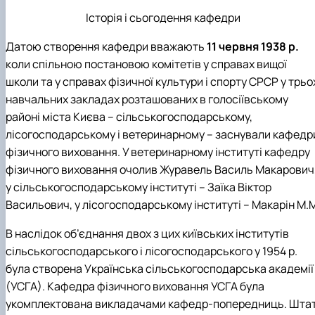
Історія і сьогодення кафедри
Датою створення кафедри вважають
11 червня 1938 р.
коли спільною постановою комітетів у справах вищої
школи та у справах фізичної культури і спорту СРСР у трьо
навчальних закладах розташованих в голосіївському
районі міста Києва – сільськогосподарському,
лісогосподарському і ветеринарному – заснували кафедр
фізичного виховання. У ветеринарному інституті кафедру
фізичного виховання очолив Журавель Василь Макарович
у сільськогосподарському інституті – Заїка Віктор
Васильович, у лісогосподарському інституті – Макарін М.
В наслідок об’єднання двох з цих київських інститутів
сільськогосподарського і лісогосподарського у 1954 р.
була створена Українська сільськогосподарська академії
(УСГА). Кафедра фізичного виховання УСГА була
укомплектована викладачами кафедр-попередниць. Шта