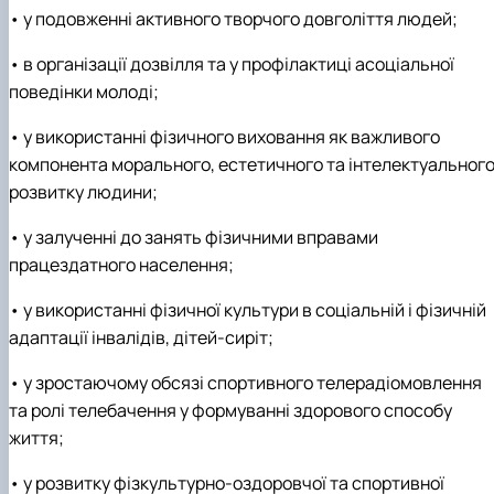
• у подовженні активного творчого довголіття людей;
• в організації дозвілля та у профілактиці асоціальної
поведінки молоді;
• у використанні фізичного виховання як важливого
компонента морального, естетичного та інтелектуальног
розвитку людини;
• у залученні до занять фізичними вправами
працездатного населення;
• у використанні фізичної культури в соціальній і фізичній
адаптації інвалідів, дітей-сиріт;
• у зростаючому обсязі спортивного телерадіомовлення
та ролі телебачення у формуванні здорового способу
життя;
• у розвитку фізкультурно-оздоровчої та спортивної