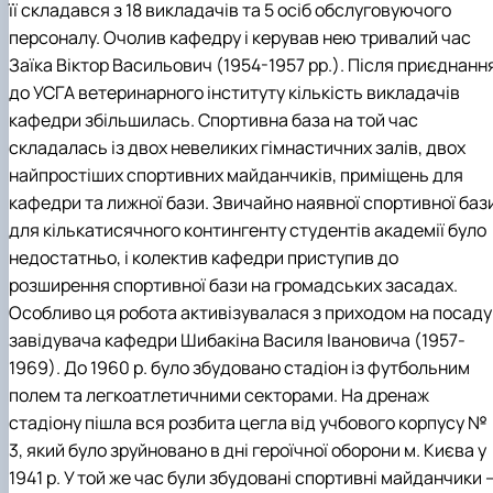
її складався з 18 викладачів та 5 осіб обслуговуючого
персоналу. Очолив кафедру і керував нею тривалий час
Заїка Віктор Васильович (1954-1957 рр.). Після приєднанн
до УСГА ветеринарного інституту кількість викладачів
кафедри збільшилась. Спортивна база на той час
складалась із двох невеликих гімнастичних залів, двох
найпростіших спортивних майданчиків, приміщень для
кафедри та лижної бази. Звичайно наявної спортивної баз
для кількатисячного контингенту студентів академії було
недостатньо, і колектив кафедри приступив до
розширення спортивної бази на громадських засадах.
Особливо ця робота активізувалася з приходом на посаду
завідувача кафедри Шибакіна Василя Івановича (1957-
1969). До 1960 р. було збудовано стадіон із футбольним
полем та легкоатлетичними секторами. На дренаж
стадіону пішла вся розбита цегла від учбового корпусу №
3, який було зруйновано в дні героїчної оборони м. Києва у
1941 р. У той же час були збудовані спортивні майданчики 