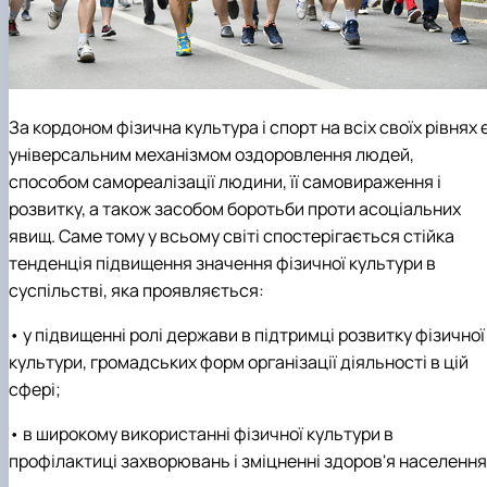
За кордоном фізична культура і спорт на всіх своїх рівнях 
універсальним механізмом оздоровлення людей,
способом самореалізації людини, її самовираження і
розвитку, а також засобом боротьби проти асоціальних
явищ. Саме тому у всьому світі спостерігається стійка
тенденція підвищення значення фізичної культури в
суспільстві, яка проявляється:
• у підвищенні ролі держави в підтримці розвитку фізичної
культури, громадських форм організації діяльності в цій
сфері;
• в широкому використанні фізичної культури в
профілактиці захворювань і зміцненні здоров'я населення