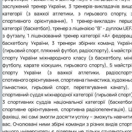
заслужений тренер України, 3 тренерів-викладачів вищо
категорії (з важкої атлетики, з гирьового спорту, з
спортивного орієнтування), 1 тренер-викладач першо
категорії (баскетбол), тренер з ліцензією "В" - дуплом UE
з футзалу, 1 ліцензований тренер категорії «А» федераці
баскетболу України, 3 тренери збірних команд Україн
(гирьовий спорт, пляжний футбол, радіоспорту), 4 майстр
спорту України міжнародного класу (з баскетболу, міні
футболу, карате кіокушин, гирьового спорту), 5 майстрі
спорту України (з важкої атлетики, радіоспорту
спотивного орієнтування, спортивна гімнастика, художньо
гімнастики, гирьовий спорт, перетягування канату), 
спортивний суддя міжнародної категорії (гирьовий спорт)
3 спортивних суддів національної категорії (баскетбол
спортивне орієнтування, спортивна радіопеленгація). Ц
фахівці, які самі змогли досягти успіху – зможуть навчити
вас. Очолювані ними збірні команди з різних видів спорт
нашого університету є лідерами не тільки студентськог