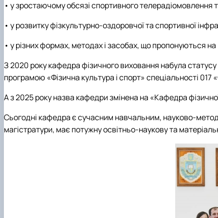
• у зростаючому обсязі спортивного телерадіомовлення т
• у розвитку фізкультурно-оздоровчої та спортивної інфра
• у різних формах, методах і засобах, що пропонуються на
З 2020 року кафедра фізичного виховання набула статусу 
програмою «Фізична культура і спорт» спеціальності 017 «Ф
А з 2025 року назва кафедри змінена на «Кафедра фізично
Сьогодні кафедра є сучасним навчальним, науково-метод
магістратури, має потужну освітньо-наукову та матеріаль