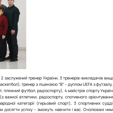
, 2 заслужений тренер України, 3 тренерів-викладачів вищ
баскетбол), тренер з ліцензією "В" - дуплом UEFA з футзалу,
т, пляжний футбол, радіоспорту), 4 майстрів спорту Украї
(з важкої атлетики, радіоспорту, спотивного орієнтування
ародної категорії (гирьовий спорт), 3 спортивних судді
гли досягти успіху – зможуть навчити і вас. Очолювані ни