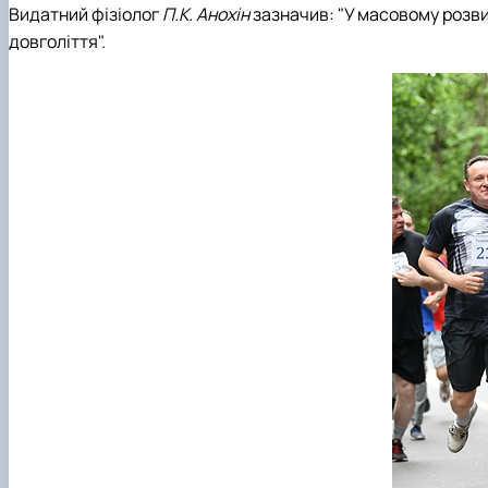
Видатний фізіолог
П.К. Анохін
зазначив: "У масовому розвитк
довголіття".