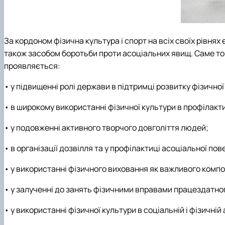
За кордоном фізична культура і спорт на всіх своїх рівня
також засобом боротьби проти асоціальних явищ. Саме тому
проявляється:
• у підвищенні ролі держави в підтримці розвитку фізичної
• в широкому використанні фізичної культури в профілакт
• у подовженні активного творчого довголіття людей;
• в організації дозвілля та у профілактиці асоціальної пов
• у використанні фізичного виховання як важливого комп
• у залученні до занять фізичними вправами працездатно
• у використанні фізичної культури в соціальній і фізичній 