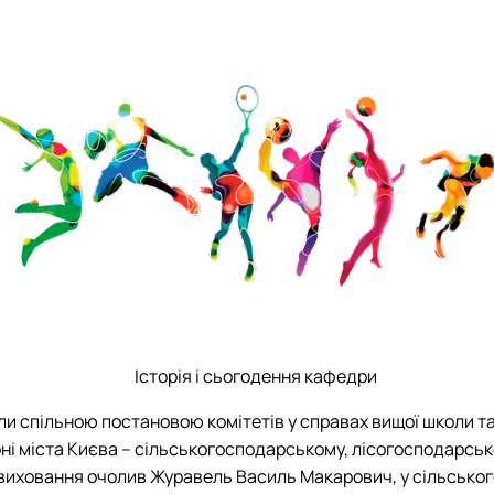
ї в рослинництві"
КАРПЕНКО Людмила 
Загальноуніверситетсь
ПИЛИПЕНКО Вікторія С
ОС "Доктор філософії
 в кормовиробництві"
 протидія сексуальним домаган…
СВИСТУНОВА Ірина В
Підручники, навчальні
 культури"
СКРИНИК Олеся Атана
Підручники, навчальні
ЗАВГОРОДНЯ Світлан
Підручники, навчальні
СОНЬКО Роман Воло
Історія і сьогодення кафедри
ли спільною постановою комітетів у справах вищої школи та 
ні міста Києва – сільськогосподарському, лісогосподарсь
виховання очолив Журавель Василь Макарович, у сільського