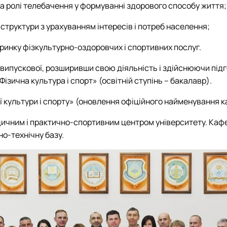
а ролі телебачення у формуванні здорового способу життя;
структури з урахуванням інтересів і потреб населення;
 ринку фізкультурно-оздоровчих і спортивних послуг.
випускової, розширивши свою діяльність і здійснюючи підг
ізична культура і спорт» (освітній ступінь – бакалавр).
ї культури і спорту» (оновлення офіційного найменування 
ичним і практично-спортивним центром університету. Кафе
но-технічну базу.