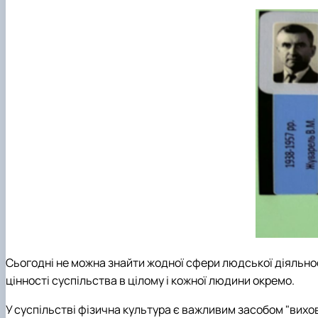
Сьогодні не можна знайти жодної сфери людської діяльност
цінності суспільства в цілому і кожної людини окремо.
У суспільстві фізична культура є важливим засобом "вихов