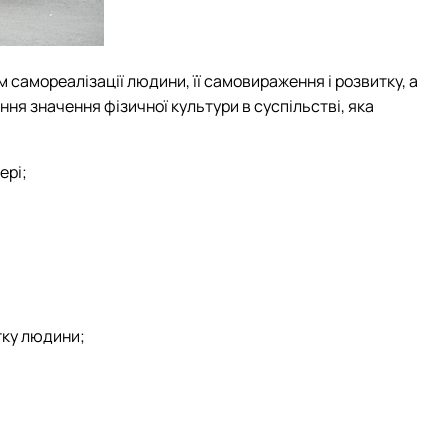
 самореалізації людини, її самовираження і розвитку, а
ня значення фізичної культури в суспільстві, яка
ері;
тку людини;