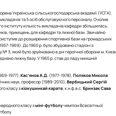
творена Українська сільськогосподарська академії (УСГА).
икладачів та 5 осіб обслуговуючого персоналу. Очолив
го інституту кількість викладачів кафедри збільшилась.
иків, приміщень для кафедри та лижної бази. Звичайно
 приступив до розширення спортивної бази на громадських
57-1969). До 1960 р. було збудовано стадіон із
№ 3, який було зруйновано в дні героїчної оборони м. Києв
днано лижну базу. У 1965 р. став до ладу нинішній
969-1977),
Кас’янов А.Д.
(1977-1978),
Поляков Микола
ічних наук, професор (1989-2010),
Вербицький Сергій
ого класу з
кіокушинкай карате
, к.н.ф.в.с.
Бринзак Сава
жнародного класу з
міні-футболу
чемпіон Всесвітньої
утболу.