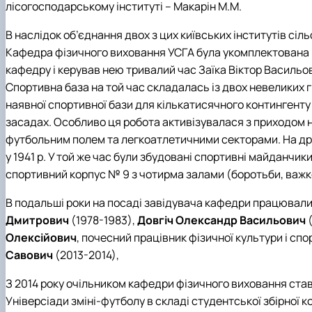
лісогосподарському інституті – Макарін М.М.
В наслідок об’єднання двох з цих київських інститутів сі
Кафедра фізичного виховання УСГА була укомплектована в
кафедру і керував нею тривалий час Заїка Віктор Васильо
Спортивна база на той час складалась із двох невеликих 
наявної спортивної бази для кількатисячного контингенту
засадах. Особливо ця робота активізувалася з приходом н
футбольним полем та легкоатлетичними секторами. На дрен
у 1941 р. У той же час були збудовані спортивні майданчик
спортивний корпус № 9 з чотирма залами (боротьби, важкої
В подальші роки на посаді завідувача кафедри працювали
Дмитрович
(1978-1983),
Довгіч Олександр Васильович
(
Олексійович
, почесний працівник фізичної культури і сп
Савович
(2013-2014),
З 2014 року очільником кафедри фізичного виховання ста
Універсіади зміні-футболу в складі студентської збірної к