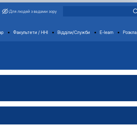
Для людей з вадами зору
ments
ар
Факультети / ННІ
Відділи/Служби
E-learn
Розкл
имиріна
Бакалавр"
аївна
Магістр"