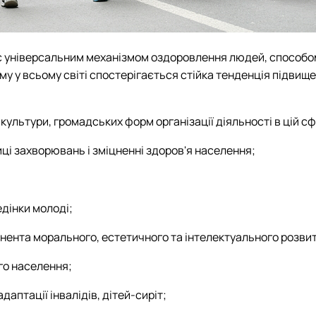
х є універсальним механізмом оздоровлення людей, способом
 у всьому світі спостерігається стійка тенденція підвищен
 культури, громадських форм організації діяльності в цій сф
иці захворювань і зміцненні здоров'я населення;
едінки молоді;
онента морального, естетичного та інтелектуального розви
го населення;
адаптації інвалідів, дітей-сиріт;