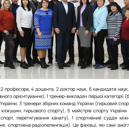
у
2 професора, 4 доцента, 2 доктор наук, 6 кандидата наук
тивного орієнтування), 1 тренер-викладач першої категорії (
України, 3 тренери збірних команд України (гирьовий спор
 кіокушин, гирьового спорту), 5 майстрів спорту України 
 спорт, перетягування канату), 1 спортивний суддя міжн
ня, спортивна радіопеленгація). Це фахівці, які самі змо