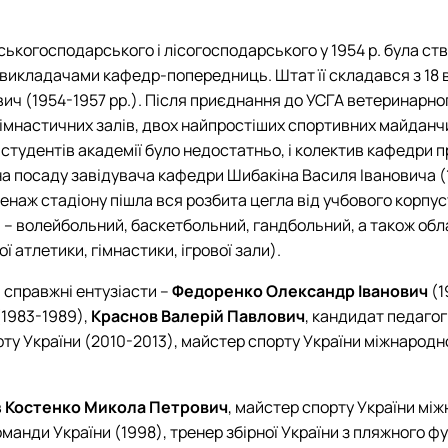
льськогосподарського і лісогосподарського у 1954 р. була с
икладачами кафедр-попередниць. Штат її складався з 18 в
вич (1954-1957 рр.). Після приєднання до УСГА ветеринарно
гімнастичних залів, двох найпростіших спортивних майданч
 студентів академії було недостатньо, і колектив кафедри
а посаду завідувача кафедри Шибакіна Василя Івановича (19
аж стадіону пішла вся розбита цегла від учбового корпусу 
и – волейбольний, баскетбольний, гандбольний, а також обла
 атлетики, гімнастики, ігрової зали).
 справжні ентузіасти –
Федоренко Олександр Іванович
(1
1983-1989),
Краснов Валерій Павлович
, кандидат педагог
орту України (2010-2013), майстер спорту України міжнародн
в
Костенко Микола Петрович
, майстер спорту України мі
оманди України (1998), тренер збірної України з пляжного ф