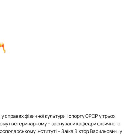
Дмитрівна
кі вибіркові дисципліни
ергіївна
"
олодимирівна
 посібники та методичні рекомендації
сіївна
 посібники та методичні рекомендації для ОС "Магістр"
а Володимирівна
 посібники та методичні рекомендації для ОС "Бакалавр"
димирович
у справах фізичної культури і спорту СРСР у трьох
кому і ветеринарному – заснували кафедри фізичного
сподарському інституті – Заїка Віктор Васильович, у