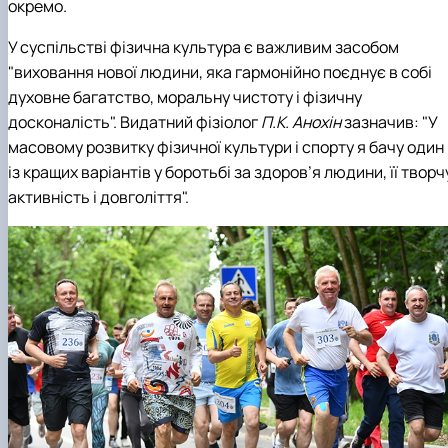
окремо.
У суспільстві фізична культура є важливим засобом
"виховання нової людини, яка гармонійно поєднує в собі
духовне багатство, моральну чистоту і фізичну
досконалість". Видатний фізіолог
П.К. Анохін
зазначив: "У
масовому розвитку фізичної культури і спорту я бачу один
із кращих варіантів у боротьбі за здоров’я людини, її творч
активність і довголіття".