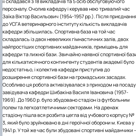
її складався з 18 викладачів та 5 осіб обслуговуючого
персоналу. Очолив кафедру і керував нею тривалий час
Заїка Віктор Васильович (1954-1957 рр.). Після приєднанн
до УСГА ветеринарного інституту кількість викладачів
кафедри збільшилась. Спортивна база на той час
складалась із двох невеликих гімнастичних залів, двох
найпростіших спортивних майданчиків, приміщень для
кафедри та лижної бази. Звичайно наявної спортивної баз
для кількатисячного контингенту студентів академії було
недостатньо, і колектив кафедри приступив до
розширення спортивної бази на громадських засадах.
Особливо ця робота активізувалася з приходом на посаду
завідувача кафедри Шибакіна Василя Івановича (1957-
1969). До 1960 р. було збудовано стадіон із футбольним
полем та легкоатлетичними секторами. На дренаж
стадіону пішла вся розбита цегла від учбового корпусу №
3, який було зруйновано в дні героїчної оборони м. Києва у
1941 р. У той же час були збудовані спортивні майданчики 