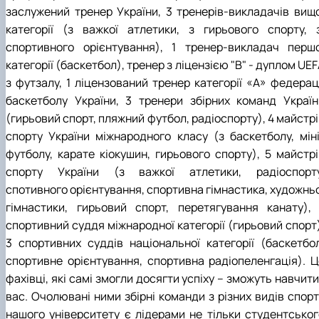
заслужений тренер України, 3 тренерів-викладачів вищо
категорії (з важкої атлетики, з гирьового спорту, з
спортивного орієнтування), 1 тренер-викладач першо
категорії (баскетбол), тренер з ліцензією "В" - дуплом UE
з футзалу, 1 ліцензований тренер категорії «А» федераці
баскетболу України, 3 тренери збірних команд Україн
(гирьовий спорт, пляжний футбол, радіоспорту), 4 майстр
спорту України міжнародного класу (з баскетболу, міні
футболу, карате кіокушин, гирьового спорту), 5 майстрі
спорту України (з важкої атлетики, радіоспорту
спотивного орієнтування, спортивна гімнастика, художньо
гімнастики, гирьовий спорт, перетягування канату), 
спортивний суддя міжнародної категорії (гирьовий спорт)
3 спортивних суддів національної категорії (баскетбол
спортивне орієнтування, спортивна радіопеленгація). Ц
фахівці, які самі змогли досягти успіху – зможуть навчити
вас. Очолювані ними збірні команди з різних видів спорт
нашого університету є лідерами не тільки студентськог