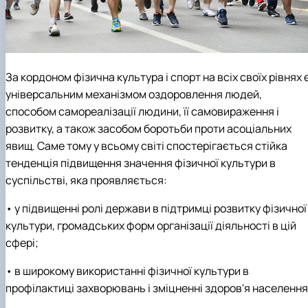
За кордоном фізична культура і спорт на всіх своїх рівнях 
універсальним механізмом оздоровлення людей,
способом самореалізації людини, її самовираження і
розвитку, а також засобом боротьби проти асоціальних
явищ. Саме тому у всьому світі спостерігається стійка
тенденція підвищення значення фізичної культури в
суспільстві, яка проявляється:
• у підвищенні ролі держави в підтримці розвитку фізичної
культури, громадських форм організації діяльності в цій
сфері;
• в широкому використанні фізичної культури в
профілактиці захворювань і зміцненні здоров'я населення