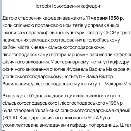
Підручники, навчальні посібники та методи
Наукові публікації студентів
Історія і сьогодення кафедри
рекомендації для ОС "Бакалавр"
Меморандуми, договори про співпрацю
Датою створення кафедри вважають
11 червня 1938 р.
коли спільною постановою комітетів у справах вищої
школи та у справах фізичної культури і спорту СРСР у трьо
навчальних закладах розташованих в голосіївському
районі міста Києва – сільськогосподарському,
лісогосподарському і ветеринарному – заснували кафедр
фізичного виховання. У ветеринарному інституті кафедру
фізичного виховання очолив Журавель Василь Макарович
у сільськогосподарському інституті – Заїка Віктор
Васильович, у лісогосподарському інституті – Макарін М.
В наслідок об’єднання двох з цих київських інститутів
сільськогосподарського і лісогосподарського у 1954 р.
була створена Українська сільськогосподарська академії
(УСГА). Кафедра фізичного виховання УСГА була
укомплектована викладачами кафедр-попередниць. Шта