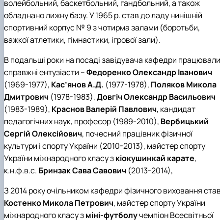
волейбольний, баскетбольний, гандбольний, а також
обладнано лижну базу. У 1965 р. став до ладу нинішній
спортивний корпус № 9 з чотирма залами (боротьби,
важкої атлетики, гімнастики, ігрової зали).
В подальші роки на посаді завідувача кафедри працювал
справжні ентузіасти –
Федоренко Олександр Іванович
(1969-1977),
Кас’янов А.Д.
(1977-1978),
Поляков Микола
Дмитрович
(1978-1983),
Довгіч Олександр Васильович
(1983-1989),
Краснов Валерій Павлович
, кандидат
педагогічних наук, професор (1989-2010),
Вербицький
Сергій Олексійович
, почесний працівник фізичної
культури і спорту України (2010-2013), майстер спорту
України міжнародного класу з
кіокушинкай карате
,
к.н.ф.в.с.
Бринзак Сава Савович
(2013-2014),
З 2014 року очільником кафедри фізичного виховання ста
Костенко Микола Петрович
, майстер спорту України
міжнародного класу з
міні-футболу
чемпіон Всесвітньої