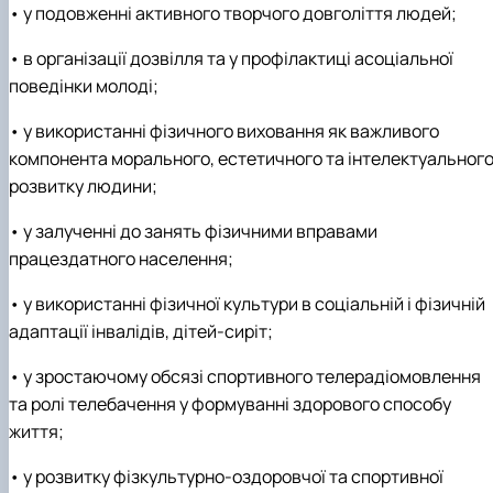
• у подовженні активного творчого довголіття людей;
• в організації дозвілля та у профілактиці асоціальної
поведінки молоді;
• у використанні фізичного виховання як важливого
компонента морального, естетичного та інтелектуальног
розвитку людини;
• у залученні до занять фізичними вправами
працездатного населення;
• у використанні фізичної культури в соціальній і фізичній
адаптації інвалідів, дітей-сиріт;
• у зростаючому обсязі спортивного телерадіомовлення
та ролі телебачення у формуванні здорового способу
життя;
• у розвитку фізкультурно-оздоровчої та спортивної