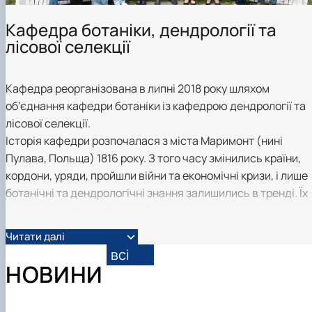
Кафедра ботаніки, дендрології та
лісової селекції
Кафедра реорганізована в липні 2018 року шляхом
об’єднання кафедри ботаніки із кафедрою дендрології та
лісової селекції.
Історія кафедри розпочалася з міста Маримонт (нині
Пулава, Польща) 1816 року. З того часу змінились країни,
кордони, уряди, пройшли війни та економічні кризи, і лише
ботанічні та дендрологічні знання залишились в тренді. Їх
не можна замінити іншими без шкоди для лісового
господарства, озеленення населених місць, репродукції
Читати далі
рослин та збереження фіторізноманіття.
всі
НОВИНИ