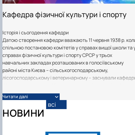
Вибіркові дисципліни
Практична підготовка
Кафедра фізичної культури і спорту
Гостьові лекції
Атестація здобувачів
Результати анкетування
Історія і сьогодення кафедри
Додаткова (супровідна) інформація
Датою створення кафедри вважають 11 червня 1938 р. кол
Акредитація
Договори про співпрацю
спільною постановою комітетів у справах вищої школи та 
справах фізичної культури і спорту СРСР у трьох
навчальних закладах розташованих в голосіївському
районі міста Києва – сільськогосподарському,
лісогосподарському і ветеринарному – заснували кафедр
фізичного виховання. У ветеринарному інституті кафедру
фізичного виховання очолив Журавель Василь Макарович
Читати далі
у сільськогосподарському інституті – Заїка Віктор
всі
Васильович, у лісогосподарському інституті – Макарін М.
НОВИНИ
В наслідок об’єднання двох з цих київських інститутів
сільськогосподарського і лісогосподарського у 1954 р.
була створена Українська сільськогосподарська академії