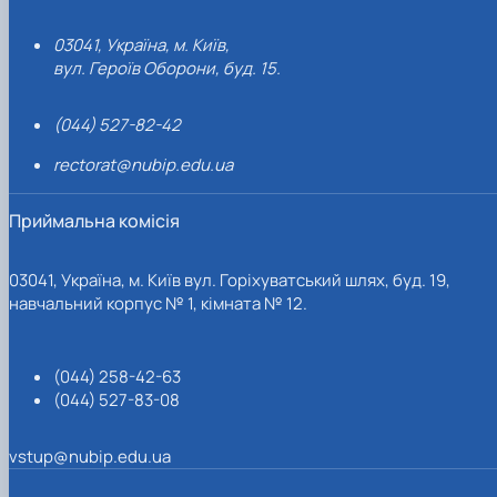
• у залученні до занять фізичними вправами
працездатного населення;
03041, Україна, м. Київ,
• у використанні фізичної культури в соціальній і фізичній
вул. Героїв Оборони, буд. 15.
адаптації інвалідів, дітей-сиріт;
• у зростаючому обсязі спортивного телерадіомовлення
(044) 527-82-42
та ролі телебачення у формуванні здорового способу
rectorat@nubip.edu.ua
життя;
• у розвитку фізкультурно-оздоровчої та спортивної
Приймальна комісія
інфраструктури з урахуванням інтересів і потреб
населення;
• у різних формах, методах і засобах, що пропонуються на
03041, Україна, м. Київ вул. Горіхуватський шлях, буд. 19,
навчальний корпус № 1, кімната № 12.
ринку фізкультурно-оздоровчих і спортивних послуг.
З 2020 року кафедра фізичного виховання набула статусу
випускової, розширивши свою діяльність і здійснюючи
(044) 258-42-63
підготовку здобувачів вищої освіти за освітньо-
(044) 527-83-08
професійною програмою «Фізична культура і спорт»
спеціальності 017 «Фізична культура і спорт» (освітній
vstup@nubip.edu.ua
ступінь – бакалавр).