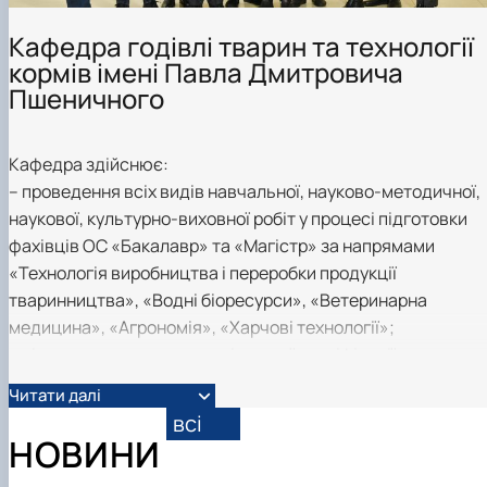
Кафедра годівлі тварин та технології
кормів імені Павла Дмитровича
Пшеничного
Кафедра здійснює:
– проведення всіх видів навчальної, науково-методичної,
наукової, культурно-виховної робіт у процесі підготовки
фахівців ОС «Бакалавр» та «Магістр» за напрямами
«Технологія виробництва і переробки продукції
тваринництва», «Водні біоресурси», «Ветеринарна
медицина», «Агрономія», «Харчові технології»;
– підготовку наукових кадрів вищої кваліфікації через
аспірантуру і докторантуру зі спеціальності 204 –
Читати далі
«Технологія виробництва і переробки продукції
всі
тваринництва»;
НОВИНИ
– інновації через курси підвищення кваліфікації для