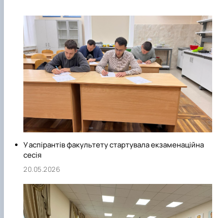
фахівців галузі тваринництва.
На даний час кафедра, маючи власну експериментальну
базу, аналітичну лабораторію та кваліфікований персонал
активно співпрацює з державними, комерційними і
приватними установами з розробки питань годівлі тварин 
технології кормів. Співробітники кафедри щорічно беруть
участь у роботі міжнародних, всеукраїнських та
регіональних конференцій, семінарів та нарад.
Колективом кафедри розробляються нові підходи до
нормування годівлі тварин, питання стимуляції функцій
живлення, вікової мінливості господарсько-корисних
ознак організму тварин під дією різного рівня їх годівлі,
У аспірантів факультету стартувала екзаменаційна
оцінки поживності кормів, ефективних способів
сесія
використання кормових добавок та програмування якості
20.05.2026
продукції тваринництва.