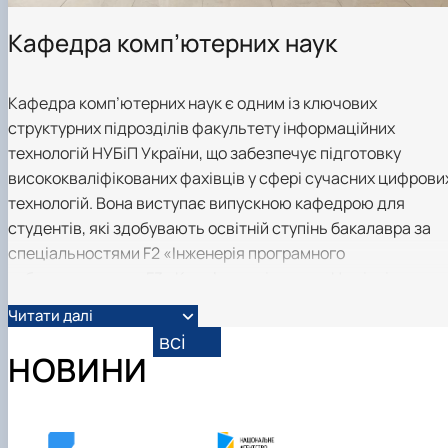
Кафедра комп’ютерних наук
Кафедра комп’ютерних наук є одним із ключових
структурних підрозділів факультету інформаційних
технологій НУБіП України, що забезпечує підготовку
висококваліфікованих фахівців у сфері сучасних цифрови
технологій. Вона виступає випускною кафедрою для
студентів, які здобувають освітній ступінь бакалавра за
спеціальностями F2 «Інженерія програмного
забезпечення» та F3 «Комп’ютерні науки». На рівні
магістратури кафедра пропонує поглиблену підготовку за
Читати далі
цими ж спеціальностями: для напряму «Інженерія
всі
програмного забезпечення» реалізується освітня
НОВИНИ
програма «Програмне забезпечення інформаційних
систем», а для спеціальності «Комп’ютерні науки» —
програма «Інформаційні управляючі системи та