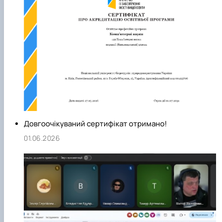
технології». Завдяки цьому кафедра формує освітнє
середовище, яке поєднує фундаментальні знання з
інноваційними підходами, орієнтованими на потреби ІТ-
галузі та глобальні тренди цифрової трансформації.
Довгоочікуваний сертифікат отримано!
01.06.2026