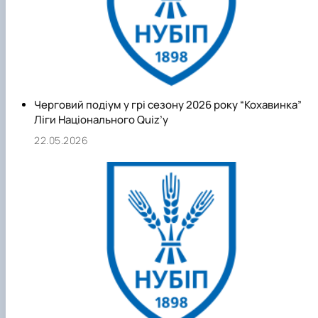
вказівок для навчального процесу, 32 монографії, 57
наукових та науково-виробничих рекомендацій, одержано
62 авторських свідоцтв і патентів, підготовлено і видано 1
галузевих стандартів освіти та типових навчальних
програм, більше 30 технічних умов і настанов на
ветеринарні препарати та інформаційних листів,
Черговий подіум у грі сезону 2026 року “Кохавинка”
Ліги Національного Quiz’у
опубліковано більше 1600 наукових, навчально-
методичних, бібліографічних статей та тез доповідей
22.05.2026
українською, російською, польською, англійською і
німецькою мовами.
З 01.07.2024 кафедру терапії і клінічної діагностики
перейменовано у кафедру внутрішніх хвороб тварин