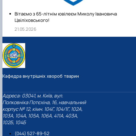
Вітаємо з 65-літнім ювілеєм Миколу Івановича
Цвіліховського!
21.05.2026
Кафедра внутрішніх хвороб тварин
Адреса: 03041, м. Київ, вул.
Полковніка Потєхіна, 16, навчальний
корпус № 12, кімн. 104Г, 104/1Г, 102А,
103А, 104А, 105А, 106А, 411А, 403А,
102Б, 104Б
(044) 527-89-52