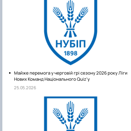
спеціальна патологія і терапія внутрішніх хвороб із
загальною терапією стали базою для створення потужної
клінічної кафедри, якою сьогодні в Національному
університеті біоресурсів і природокористування України є
кафедра терапії і клінічної діагностики.
Сучасна кафедра терапії і клінічної діагностики НУБіП
України історично утворилась із двох кафедр – клінічної
діагностики (створена у 1922 р.) та патології і терапії
незаразних хвороб с.-г. тварин (створена у 1923 р.), які
кількаразово об’єднувались, або ж існували як самостійні
Майже перемога у черговій грі сезону 2026 року Ліги
структурні підрозділи.
Нових Команд Національного Quiz’у
З діяльністю кафедри терапії і клінічної діагностики в різні
25.05.2026
періоди її історії пов’язана доля більше 150 людей.
Загалом, за 100 років співробітниками кафедри захищено
10 докторських та 59 кандидатських дисертацій,
опубліковано близько 2300 праць, у т.ч. 85 підручників,
навчальних посібників та довідників, 75 статей в
енциклопедіях і словниках, близько 170 методичних