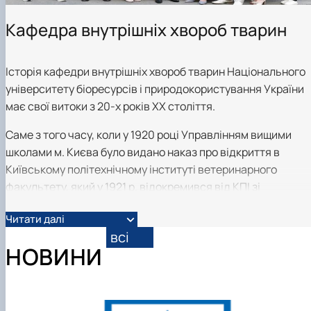
Кафедра внутрішніх хвороб тварин
Історія кафедри внутрішніх хвороб тварин Національного
університету біоресурсів і природокористування України
має свої витоки з 20-х років ХХ століття.
Саме з того часу, коли у 1920 році Управлінням вищими
школами м. Києва було видано наказ про відкриття в
Київському політехнічному інституті ветеринарного
факультету, який у 1921 р. відокремився від КПІ зі
створенням на його базі самостійного Київського
Читати далі
ветеринарно-зоотехнічного інституту (КВЗІ).
всі
Із самого початку підготовки ветеринарних лікарів у КВЗІ
НОВИНИ
навчальним планом ветеринарного факультету
передбачалось вивчення дисциплін шести циклів.
Дисципліни ветеринарно-клінічного циклу, а саме
діагностика з терапевтичною пропедевтикою та