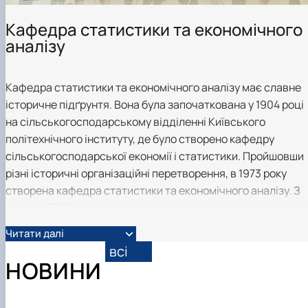
Кафедра статистики та економічного
аналізу
Кафедра статистики та економічного аналізу має славне
історичне підґрунтя. Вона була започаткована у 1904 році
на сільськогосподарському відділенні Київського
політехнічного інституту, де було створено кафедру
сільськогосподарської економії і статистики. Пройшовши
різні історичні організаційні перетворення, в 1973 року
створена кафедра статистики та економічного аналізу. З
жовтня 2025 року кафедрою завідує д.е.н., професор
Діброва А.Д.
Читати далі
Кафедра статистики та економічного аналізу успішно
всі
розвиває освітню, науково-інноваційну та міжнародну
НОВИНИ
складову діяльності високопрофесійним професорсько-
викладацьким складом.&nbsp;