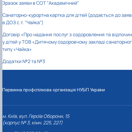
Зразок заяви в СОТ "Академічний"
Санаторно-курортна картка для дітей (додається до заяв
в ДОЗ с.т. "Чайка")
Договір «Про надання послуг з оздоровлення та відпочин
у дітей у ТОВ «Дитячому оздоровчому закладі санаторног
типу «Чайка»
Додатки №2 та №3
Первинна профспілкова організація НУБіП України
м. Київ, вул. Героїв Оборони, 15
(корпус № 3, кімн. 225, 227)