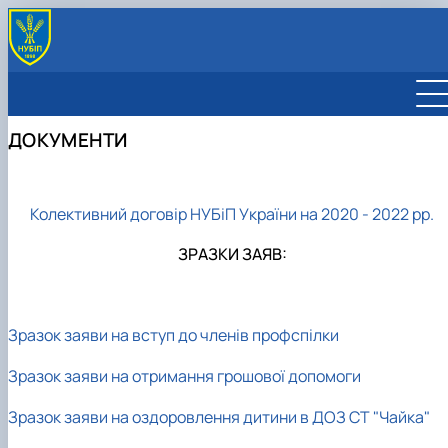
ПРО ПРОФСПІЛКУ
КЕРІВНИЦТВО
ДОКУМЕНТИ
СТРУКТУРА ПРОФКОМУ
Склад профкому
ДОКУМЕНТИ
Комісії профкому
Колективний договір
ПРОГРАМА ЛОЯЛЬНОСТІ
Зразки заяв
ПІДТРИМКА ЗСУ
Колективний договір НУБіП України на 2020 - 2022 рр.
Заява на вступ до членів профспілки
ОЗДОРОВЛЕННЯ ТА ВІДПОЧИНОК
Заява на надання грошової допомоги
ЗРАЗКИ ЗАЯВ:
Заява на надання дитячої путівки в ДОЗ
"Чайка"
Зразок заяви на вступ до членів профспілки
Зразок заяви на отримання грошової допомоги
Зразок заяви на оздоровлення дитини в ДОЗ СТ "Чайка"