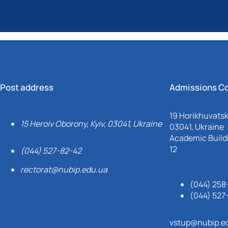
Post address
Admissions C
19 Horikhuvatsky
15 Heroiv Oborony, Kyiv, 03041, Ukraine
03041, Ukraine
Academic Buildi
12
(044) 527-82-42
rectorat@nubip.edu.ua
(044) 258
(044) 527
vstup@nubip.e