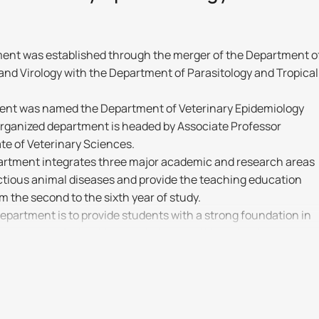
ment was established through the merger of the Department o
 and Virology with the Department of Parasitology and Tropical
ent was named the Department of Veterinary Epidemiology
organized department is headed by Associate Professor
e of Veterinary Sciences.
artment integrates three major academic and research areas
ectious animal diseases and provide the teaching education
m the second to the sixth year of study.
epartment is to provide students with a strong foundation in
d aspects of microbiology, virology and biotechnology,
y; to train highly qualified specialists at the levels of
ophy (PhD), and Doctor of Science; to conduct research on
alth, quality and safety of animal products, and to promote th
ve technologies in veterinary medicine and agriculture.