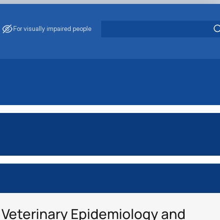
For visually impaired people
ology
Veterinary Epidemiology and
 Medicine