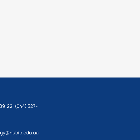
 the department include the organization and delivery of
outreach activities at a modern level; addressing pressing
edicine; and introducing advanced technologies and scientifi
aimed at the prevention and eradication of infectious animal
89-22, (044) 527-
ogy@nubip.edu.ua