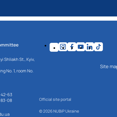
ommittee
i Shliakh St., Kyiv,
Site ma
ng No. 1, room No.
-42-63
Official site portal
-83-08
© 2026 NUBiP Ukraine
du.ua