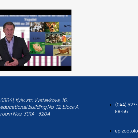
The strategic priorities of
educational, research, and 
challenges in veterinary m
innovations into programs 
diseases.
03041, Kyiv, str. Vystavkova, 16,
(044) 527-
educational building No. 12, block A,
88-56
room Nos. 301A - 320A
epizootol