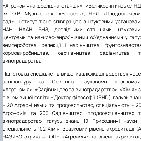
«Агрономічна дослідна станція», «Великоснітинське НД
ім. О.В. Музиченка», «Ворзель»
, ННЛ «Плодоовочеви
сад».
Інститут тісно співпрацює з науковими установам
НАН, НААН, ВНЗ, дослідними станціями, науковим
центрами та науково-виробничими об’єднаннями у галуз
землеробства, селекції і насінництва, ґрунтознавства
кормовиробництва, овочівництва
,
садівництва
т
виноградарства
.
Підготовка спеціалістів вищої кваліфікації ведеться чер
аспірантуру за Освітньо
науковоми
програм
ам
«Агрономія»
, «Садівництво та виноградарство», «Хімія»
з
рівнем вищої освіти – Доктор філософії (PHD), галузь зна
– 20 Аграрні науки та продовольство, спеціальність – 20
Агрономія
та 203 Садівництво, плодоовочівництво т
виноградарство, галузь знань 10 Природничі науки 
спеціальність 102 Хімія.
Зразковий рівень акредитації (А
НАЗЯВО
отримано ОПН «Агронмія» та рівень акридитаці