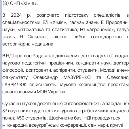
(В) ОНП «Хімія».
З 2024 р. розпочато підготовку спеціалістів з
спеціальностями Е3 «Хімія», галузь знань Е Природнич
науки, математика та статистика; Н1 «Агрономія», галуз
знань Н Сільське, лісове, рибне господарство т
ветеринарна медицина
В НДІ працює Рада молодих вчених, до склад
у якої
входят
науково-педагогічні працівники,
кандидати наук,
доктор
філософії
,
докторанти,
аспіранти, студенти.
Молоді вченн
факультету Олександр МАЗУРЕНКО та Олександ
ГАВРИЛЮК здійснюють наукове керівництво проектам
фінансованими МОН України.
Сучасні наукові досягнення обговорюються на засідання
37 наукових студентських гуртків до роботи яких залучено
понад 450 студентів. Щорічно на базі НДІ проводяться
міжнародні, всеукраїнські конференції, семінари, круглі