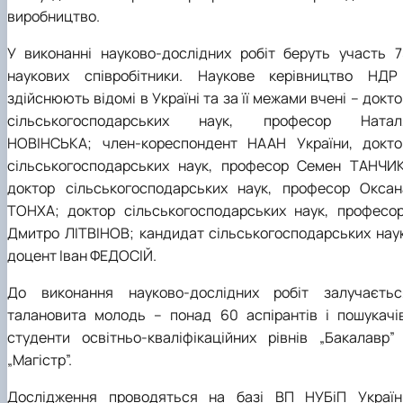
виробництво.
У виконанні науково-дослідних робіт беруть участь 7
наукових співробітники. Наукове керівництво НДР
здійснюють відомі в Україні та за її межами вчені – докт
сільськогосподарських наук, професор
Натал
НОВІНСЬКА
; член-кореспондент НААН України, докто
сільськогосподарських наук, професор С
емен
ТАНЧИК
доктор сільськогосподарських наук, професор О
ксан
ТОНХА; доктор
сільськогосподарських наук
, професо
Дмитро ЛІТВІНОВ
;
кандидат сільськогосподарських наук
доцент Іван ФЕДОСІЙ.
До виконання науково-дослідних робіт залучаєтьс
талановита молодь – понад 60 аспірантів і пошукачів
студенти освітньо-кваліфікаційних рівнів „Бакалавр” 
„Магістр”.
Дослідження проводяться на базі ВП НУБіП Україн