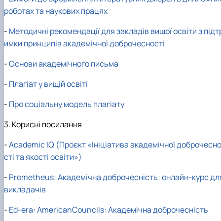
роботах та наукових працях
-
Методичні рекомендації для закладів вищої освіти з підт
имки принципів академічної доброчесності
-
Основи академічного письма
-
Плагіат у вищій освіті
-
Про соціальну модель плагіату
3. Корисні посилання
-
Academic IQ (Проєкт «Ініціатива академічної доброчесн
сті та якості освіти»)
-
Prometheus: Академічна доброчесність: онлайн-курс дл
викладачів
-
Ed-era: AmericanCouncils: Академічна доброчесність