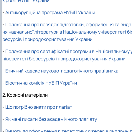
х робіт НУБіП України
-
Антикорупційна програма НУБіП України
-
Положення про порядок підготовки, оформлення та вида
ня навчальної літератури в Національному університеті бі
ресурсів і природокористування України
-
Положення про сертифікатні програми в Національному 
ніверситеті біоресурсів і природокористування України
-
Етичний кодекс науково-педагогічного працівника
- Біоетична комісія НУБіП України
2. Корисні матеріали
-
Що потрібно знати про плагіат
-
Як мені писати без академічного плагіату
-
Вимоги до оформлення літературних джерел в дипломни