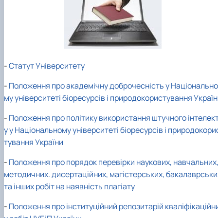
Кафедра міжнародного права та
План роботи
порівняльного правознавства
Протоколи засідань
Звіти про роботу
Договори про співробітництво
-
Статут Університету
-
Положення про академічну доброчесність у Національно
му університеті біоресурсів і природокористування Украї
-
Положення про політику використання штучного інтелек
у у Національному університеті біоресурсів і природокори
тування України
-
Положення про порядок перевірки наукових, навчальних
методичних. дисертаційних, магістерських, бакалаврськи
та інших робіт на наявність плагіату
-
Положення про інституційний репозитарій кваліфікаційн