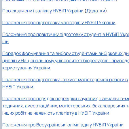
Про екзамени і заліки у НУБіП України
(
Додатки
)
Положення про підготовку магістрів у НУБіП України
Положення про практичну підготовку студентів НУБіП Укр
їни
Порядок формування та вибору студентами вибіркових ди
циплін у Національному університеті біоресурсів і природ
користування України
Положення про підготовку і захист магістерської роботи в
НУБіП України
Положення про порядок перевірки наукових, навчально-м
тодичних, дисертаційних, магістерських, бакалаврських т
інших робіт на наявність плагіату в НУБіП України
Положення про Всеукраїнські олімпіади у НУБіП України