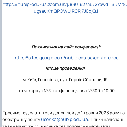
https://nubip-edu-ua.zoom.us/j/89016273572?pwd=Sl7Mr8
ugsauXmQPOWUjRCRj7J0qjQ.1
Покликання на сайт конференції
https://sites.google.com/nubip.edu.ua/conference
Місце проведення:
м. Київ, Голосієво,
вул. Героїв Оборони, 15,
навч. корпус №3, конференц-зала №309 о
10:00
Просимо надіслати тези доповідей до 1 травня 2026 року на
usenko@nubip.edu.ua
електронну пошту
.
Тільки надіслані
тези надійдуть до збірника тез доповідей матеріалів