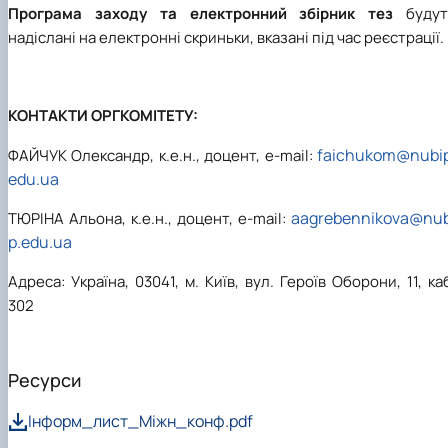
Програма заходу та електронний збірник тез
будут
надіслані на електронні скриньки, вказані під час реєстрації.
КОНТАКТИ ОРГКОМІТЕТУ:
faichukom@nubip
ФАЙЧУК Олександр
,
к.е.н., доцент, e-mail:
edu.ua
aagrebennikova@nub
ТЮРІНА Альона
,
к.е.н., доцент, e-mail:
p.edu.ua
Адреса
:
Україна, 03041, м. Київ, вул. Героїв Оборони, 11,
ка
302
Ресурси
Інформ_лист_Міжн_конф.pdf