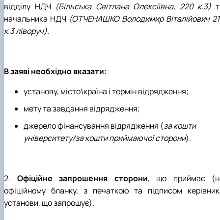
відділу НДЧ
(Більська Світлана Олексіївна, 220 к.3)
т
начальника НДЧ
(ОТЧЕНАШКО Володимир Віталійович 21
к.3 ліворуч).
В заяві необхідно вказати:
установу, місто\країна і термін відрядження;
мету та завдання відрядження;
джерело фінансування відрядження (
за кошти
університету/за кошти приймаючої сторони
).
2.
Офіційне запрошення сторони
, що приймає (н
офіційному бланку, з печаткою та підписом керівник
установи, що запрошує).