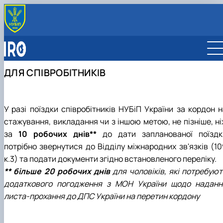
ВІДДІЛ
Про відділ
ПАРТНЕРИ
Команда відділу
Карта партнерств
ІНТЕРНАЦІОНАЛІЗАЦІЯ
ДЛЯ СПІВРОБІТНИКІВ
Відповідальні за міжнародну діяльність
Університети-партнери
Стратегія інтернаціоналізації
МОБІЛЬНІСТЬ ERASMUS+
Компанії-партнери
Міжнародні рейтинги
Для студентів НУБіП
МІЖНАРОДНІ ПРОГРАМИ
Міжнародні організації
Сталий розвиток
Для викладачів НУБіП
Освіта за програмами подвійних дипломів
ВІДРЯДЖЕННЯ
У разі поїздки співробітників НУБіП України за кордон н
Звіти
Міжнародні програми практичного навчання
Для співробітників
стажування, викладання чи з іншою метою, не пізніше, ні
Стипендіальні програми
Для студентів та аспірантів
за
10 робочих днів**
до дати запланованої поїздк
Collaborative Online International Learning (COIL)
потрібно звернутися до Відділу міжнародних зв'язків (10
к.3) та подати документи згідно встановленого переліку.
** більше 20 робочих днів
для чоловіків, які потребую
додаткового погодження з МОН України щодо наданн
листа-прохання до ДПС України на перетин кордону