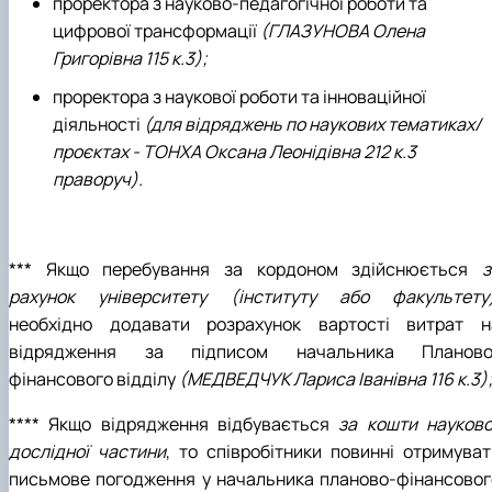
проректора з науково-педагогічної роботи та
цифрової трансформації
(ГЛАЗУНОВА Олена
Григорівна 115 к.3);
проректора з наукової роботи та інноваційної
діяльності
(для відряджень по наукових тематиках/
проєктах - ТОНХА Оксана Леонідівна 212 к.3
праворуч).
*** Якщо перебування за кордоном здійснюється
з
рахунок університету (інституту або факультету
необхідно додавати розрахунок вартості витрат н
відрядження за підписом начальника Планово
фінансового відділу
(МЕДВЕДЧУК Лариса Іванівна 116 к.3)
**** Якщо відрядження відбувається
за кошти науково
дослідної частини
, то співробітники повинні отримуват
письмове погодження у начальника планово-фінансовог