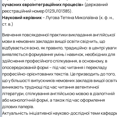
сучасних євроінтеграційних процесів»
(державний
реєстраційний номер 0123U101385).
Науковий керівник
– Лугова Тетяна Миколаївна (к. ф. н.,
ст. в.)
Вивчення повсякденної практики викладання англійської
мови в немовних закладах вищої освіти свідчить, що
відбувається воно, як правило, традиційно: в центрі уваги
виявляється формування умінь і навичок, необхідних для
здійснення професійного спілкування, в основному, в
опосередкованій формі – під час читання і перекладу
професійно-орієнтованих текстів. Це призводить до того,
що у більшості випускників немовних закладів вищої освіт
виникають труднощі під час читання автентичної
літератури, спілкування англійською мовою в діалогічній
або монологічній формі, а також під час оформлення
ділових паперів.
Актуальність ініціативної науково-дослідної теми кафедр