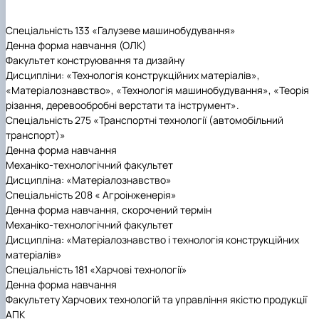
Building material science and welding in
construction
Спеціальність 133 «Галузеве машинобудування»
Екологічні будівельні матеріали та
Денна форма навчання (ОЛК)
конструкції
Факультет конструювання та дизайну
Дисципліни: «Технологія конструкційних матеріалів»,
«Матеріалознавство», «Технологія машинобудування», «Теорія
різання, деревообробні верстати та інструмент».
Спеціальність 275 «Транспортні технології (автомобільний
транспорт)»
Денна форма навчання
Механіко-технологічний факультет
Дисципліна: «Матеріалознавство»
Спеціальність 208 « Агроінженерія»
Денна форма навчання, скорочений термін
Механіко-технологічний факультет
Дисципліна: «Матеріалознавство і технологія конструкційних
матеріалів»
Спеціальність 181 «Харчові технології»
Денна форма навчання
Факультету Харчових технологій та управління якістю продукції
АПК