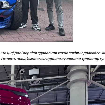
и та цифрові сервіси здавалися технологіями далекого м
 і стають невід’ємною складовою сучасного транспорту.