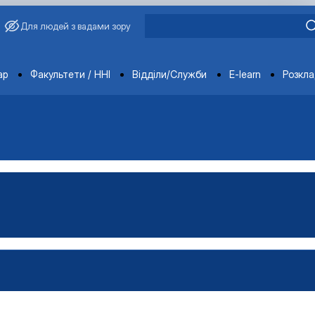
Для людей з вадами зору
ments
ар
Факультети / ННІ
Відділи/Служби
E-learn
Розкл
обілів