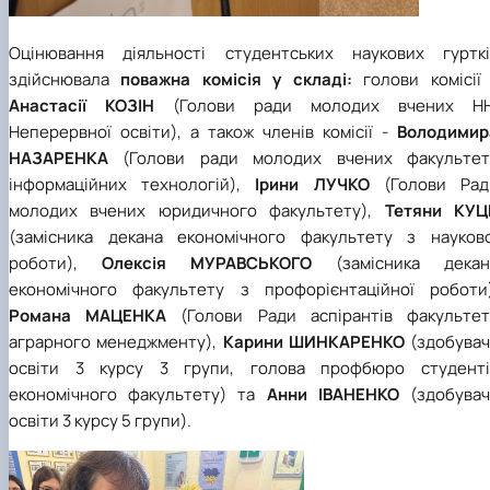
Оцінювання діяльності студентських наукових гурткі
здійснювала
поважна комісія у складі:
голови комісії 
Анастасії КОЗІН
(Голови ради молодих вчених НН
Неперервної освіти), а також членів комісії -
Володимир
НАЗАРЕНКА
(Голови ради молодих вчених факультет
інформаційних технологій),
Ірини ЛУЧКО
(Голови Рад
молодих вчених юридичного факультету),
Тетяни КУЦ
(замісника декана економічного факультету з науково
роботи),
Олексія МУРАВСЬКОГО
(замісника декан
економічного факультету з профорієнтаційної роботи)
Романа МАЦЕНКА
(Голови Ради аспірантів факультет
аграрного менеджменту),
Карини ШИНКАРЕНКО
(здобувач
освіти 3 курсу 3 групи, голова профбюро студенті
економічного факультету) та
Анни ІВАНЕНКО
(здобувач
освіти 3 курсу 5 групи).