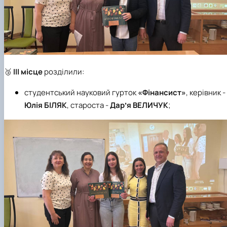
🥉
ІІІ місце
розділили:
студентський науковий гурток
«Фінансист»
, керівник -
Юлія БІЛЯК
, староста -
Дарʼя ВЕЛИЧУК
;