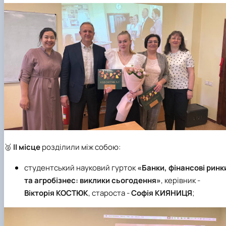
🥈
ІІ місце
розділили між собою:
студентський науковий гурток
«Банки, фінансові ринк
та агробізнес: виклики сьогодення»
, керівник -
Вікторія КОСТЮК
, староста -
Софія КИЯНИЦЯ
;