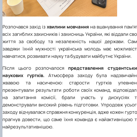
Розпочався захід із
хвилини мовчання
на вшанування пам’я
всіх загиблих захисників і захисниць України, які віддали св
життя за свободу та незалежність нашої держави. Сам
завдяки їхній мужності українська молодь має можливіст
навчатися, розвивати науку та будувати майбутнє України.
Після цього розпочалося
представлення студентськи
наукових гуртків.
Атмосфера заходу була надзвичайн
жвавою та насиченою: старости гуртків упевнен
презентували результати роботи своїх команд, відповідал
на запитання комісії, брали участь у дискусіях т
демонстрували високий рівень підготовки. Упродовж усьог
заходу відчувалася справжня конкуренція, адже кожен гурт
прагнув довести, що саме їхня команда є найактивнішою т
найрезультативнішою.