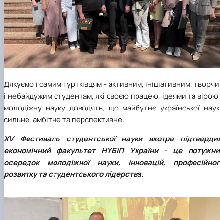
Дякуємо і самим гуртківцям - активним, ініціативним, творч
і небайдужим студентам, які своєю працею, ідеями та вірою
молодіжну науку доводять, що майбутнє української наук
сильне, амбітне та перспективне.
ХV Фестиваль студентської науки вкотре підтвердив
економічний факультет НУБіП України - це потужни
осередок молодіжної науки, інновацій, професійног
розвитку та студентського лідерства.