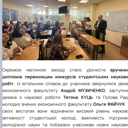
Окремою частиною заходу стало урочисте
врученн
дипломів переможцям конкурсів студентських наукови
робіт
. Із вітальним словом до учасників звернулися дека
економічного факультету
Андрій МУЗИЧЕНКО
, заступни
декана з наукової роботи
Тетяна КУЦЬ
та Голова Рад
молодих вчених економічного факультету
Ольга ФАЙЧУК
.
своїх виступах вони відзначили високий рівень науково
активності студентської молоді, важливість підтримк
молодіжної науки та побажали учасникам нових наукови