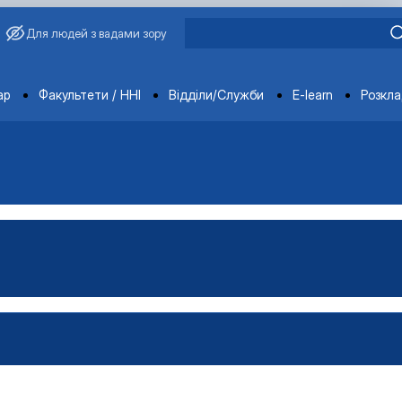
Для людей з вадами зору
ments
ар
Факультети / ННІ
Відділи/Служби
E-learn
Розкл
ція
ення