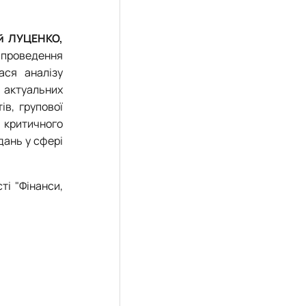
й ЛУЦЕНКО,
 проведення
ася аналізу
ю актуальних
ів, групової
 критичного
дань у сфері
ті "Фінанси,