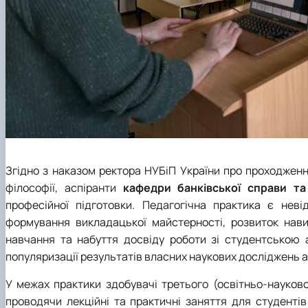
Згідно з наказом ректора НУБіП України про проходжен
філософії, аспіранти
кафедри банківської справи та
професійної підготовки. Педагогічна практика є нев
формування викладацької майстерності, розвиток навич
навчання та набуття досвіду роботи зі студентською
популяризації результатів власних наукових досліджень асп
У межах практики здобувачі третього (освітньо-науков
проводячи лекційні та практичні заняття для студенті