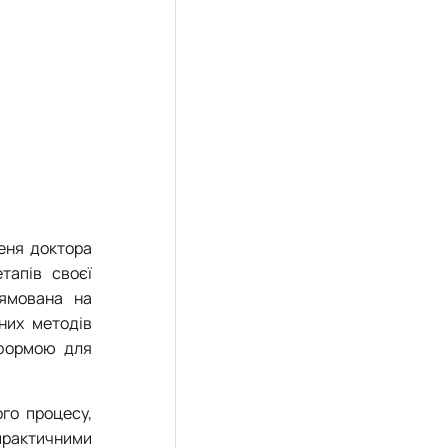
еня доктора
тапів своєї
рямована на
них методів
тформою для
ого процесу,
практичними