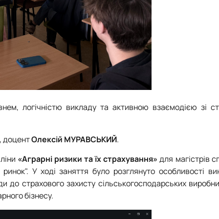
внем, логічністю викладу та активною взаємодією зі с
, доцент
Олексій МУРАВСЬКИЙ
.
пліни
«Аграрні ризики та їх страхування»
для магістрів
с
 ринок"
. У ході заняття було розглянуто особливості ви
оди до страхового захисту сільськогосподарських виробни
арного бізнесу.