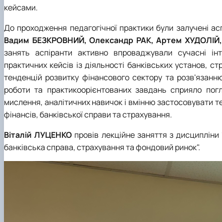
кейсами.
До проходження педагогічної практики були залучені ас
Вадим БЕЗКРОВНИЙ, Олександр РАК, Артем ХУДОЛІЙ
занять аспіранти активно впроваджували сучасні ін
практичних кейсів із діяльності банківських установ, с
тенденцій розвитку фінансового сектору та розв'язанн
роботи та практикоорієнтованих завдань сприяло пог
мислення, аналітичних навичок і вмінню застосовувати т
фінансів, банківської справи та страхування.
Віталій ЛУЦЕНКО
провів лекційне заняття з дисципліни
банківська справа, страхування та фондовий ринок".