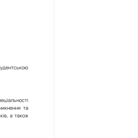
тудентською
пеціальності
никнення та
ків, а також