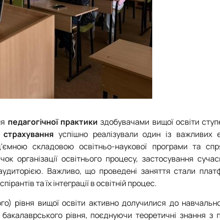
ня
педагогічної практики
здобувачами вищої освіти ступ
 страхування
успішно реалізували один із важливих е
ід'ємною складовою освітньо-наукової програми та сп
ок організації освітнього процесу, застосування сучас
 аудиторією. Важливо, що проведені заняття стали пла
ірантів та їх інтеграції в освітній процес.
ого) рівня вищої освіти активно долучилися до навчальн
в бакалаврського рівня, поєднуючи теоретичні знання з 