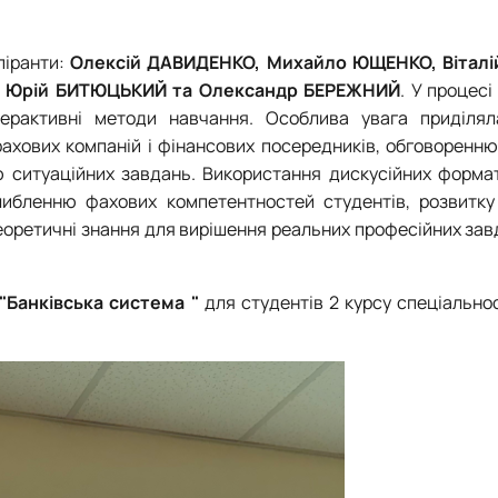
піранти:
Олексій ДАВИДЕНКО, Михайло ЮЩЕНКО, Віталі
, Юрій БИТЮЦЬКИЙ та Олександр БЕРЕЖНИЙ
.
У процесі
терактивні методи навчання. Особлива увага приділял
трахових компаній і фінансових посередників, обговоренн
ю ситуаційних завдань. Використання дискусійних формат
либленню фахових компетентностей студентів, розвитку
еоретичні знання для вирішення реальних професійних зав
"Банківська система "
для студентів 2 курсу спеціальнос