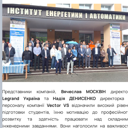
Представники компаній,
Вячеслав
МОСКВІН
директо
Legrand Україна
та
Надія
ДЕНИСЕНКО
директорка 
персоналу компанії
Vector VS
відзначили високий рівен
підготовки студентів, їхню мотивацію до професійног
розвитку та здатність працювати над складним
інженерними завданнями. Вони наголосили на важливост