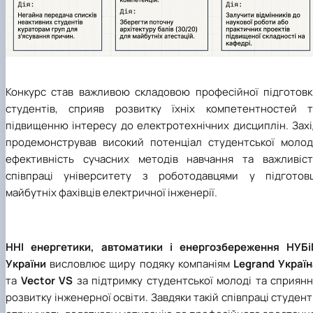
Конкурс став важливою складовою професійної підготовк
студентів, сприяв розвитку їхніх компетентностей т
підвищенню інтересу до електротехнічних дисциплін. Захі
продемонстрував високий потенціал студентської молоді
ефективність сучасних методів навчання та важливіст
співпраці університету з роботодавцями у підготовц
майбутніх фахівців електричної інженерії.
ННІ
енергетики, автоматики і енергозбереження НУБі
України
висловлює щиру подяку компаніям
Legrand Україн
та
Vector VS
за підтримку студентської молоді та сприян
розвитку інженерної освіти. Завдяки такій співпраці студен