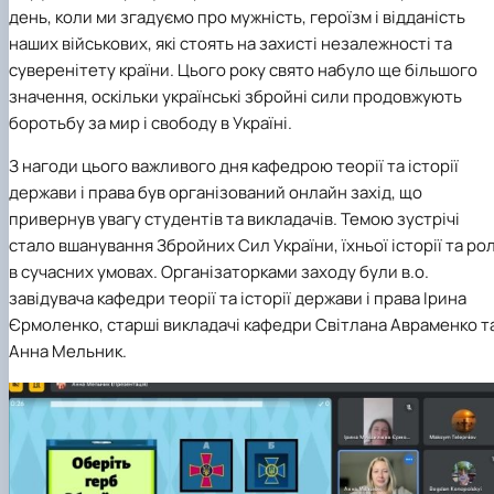
день, коли ми згадуємо про мужність, героїзм і відданість
наших військових, які стоять на захисті незалежності та
суверенітету країни. Цього року свято набуло ще більшого
значення, оскільки українські збройні сили продовжують
боротьбу за мир і свободу
в
Україн
і
.
З нагоди цього важливого дня
кафедрою теорії та історії
держави і права
був організований онлайн захід, що
привернув увагу студентів та викладачів. Темою зустрічі
стало вшанування Збройних Сил України, їхньої історії та рол
в сучасних умовах.
Організаторками заходу були
в.о.
завідувача кафедри теорії та історії держави і права Ірина
Єрмоленко, старші викладачі кафедри Світлана Авраменко т
Анна Мельник.