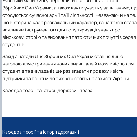
Учасники мали змогу перевірити свої знання з історії
Збройних Сил України, а також взяти участь у запитаннях, щ
стосуються сучасної армії та її діяльності. Незважаючи на те,
що вікторина мала розважальний характер, вона також стала
важливим інструментом для популяризації знань про
військову історію та виховання патріотичних почуттів серед
студентів.
Захід
з нагоди Дня Збройних Сил України
став не лише
нагодою для отримання нових знань, але й можливістю для
студентів та викладачів ще раз згадати про важливість
підтримки та пошани до тих, хто стоїть на захисті України.
Кафедра теорії та історії держави і права
Кафедра теорії та історії держави і