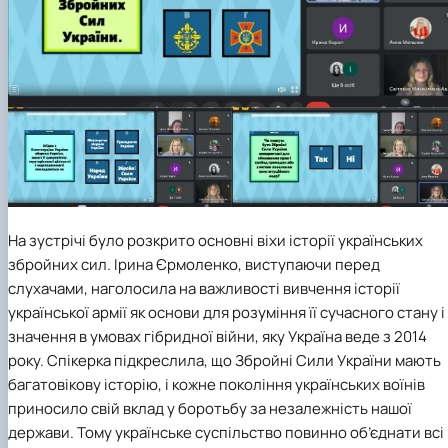
На зустрічі було
розкрито основні віхи
історії українських
збройних сил. Ірина Єрмоленко, виступаючи перед
слухачами
, наголосила на важливості вивчення історії
української
армії як основи для розуміння її сучасного стан
у
і
значення в умовах гібридної війни, яку Україна веде з 2014
року.
Спікерка
підкреслила, що Збройні Сили України мають
багатовікову історію, і кожне покоління українських воїнів
приносило свій вклад у боротьбу за незалежність
нашої
держави
.
Тому українське суспільство повинно об’єднати всі