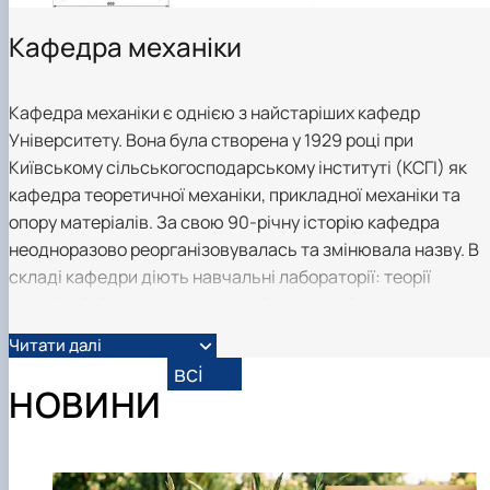
Кафедра механіки
Кафедра механіки є однією з найстаріших кафедр
Університету. Вона була створена у 1929 році при
Київському сільськогосподарському інституті (КСГІ) як
кафедра теоретичної механіки, прикладної механіки та
опору матеріалів. За свою 90-річну історію кафедра
неодноразово реорганізовувалась та змінювала назву. В
складі кафедри діють навчальні лабораторії: теорії
механізмів і машин; теормеханіки та комп’ютерного
моделювання задач механіки; статичних випробувань;
Читати далі
динамічних випробувань; випробувань будівельних
всі
матеріалів. Приміщення кафедри розташовані в
НОВИНИ
навчальних корпусах №11 (аудиторії 222-226) та №7
(аудиторії 16-20).
Тел.: +380 (44) 5278263; +380 (44) 5278530