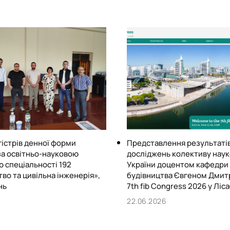
фірмах, які займаються т
менеджерами з продажу бу
майбутніми фахівцями прот
матеріалів. В останні ро
Майбутні фахівці мають м
підвищує шанси отриманн
у галузі будівництва.
гістрів денної форми
Представлення результаті
за освітньо-науковою
досліджень колективу науко
 спеціальності 192
України доцентом кафедри
во та цивільна інженерія»,
будівництва Євгеном Дмит
нь
7th fib Congress 2026 у Ліс
6
22.06.2026