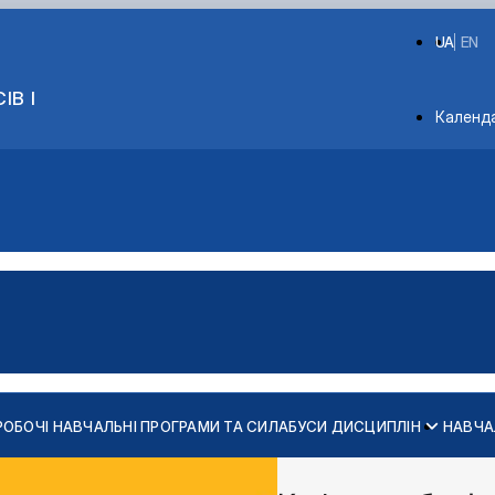
UA
EN
ІВ І
Depart
Календ
РОБОЧІ НАВЧАЛЬНІ ПРОГРАМИ ТА СИЛАБУСИ ДИСЦИПЛІН
НАВЧА
х конструкцій
ь та споруд