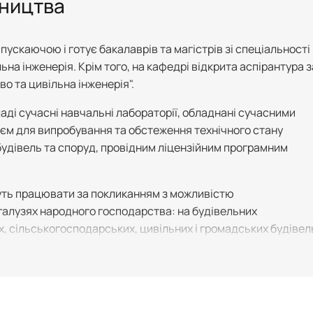
вництва
ускаючою i готує бакалаврів та магістрів зі спеціальності
ьна інженерія. Крім того, на кафедрі відкрита аспірантура з
о та цивільна інженерія".
аді сучасні навчальні лабораторії, обладнані сучасними
єм для випробування та обстеження технічного стану
будівель та споруд, провідним ліцензійним програмним
ть працювати за покликанням з можливістю
галузях народного господарства: на будівельних
 сільськогосподарських, цивільних і громадських будівел
ділах; у проектних та науково-дослідних інститутах
ідділах капітального будівництва, які є практично у всіх
 в банку, структура підрозділів якого розташована в
потребують технічної експлуатації та реконструкції; у