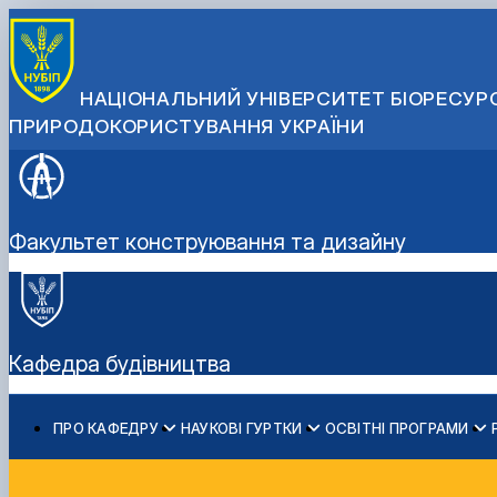
НАЦІОНАЛЬНИЙ УНІВЕРСИТЕТ БІОРЕСУРС
ПРИРОДОКОРИСТУВАННЯ УКРАЇНИ
Факультет конструювання та дизайну
Кафедра будівництва
ПРО КАФЕДРУ
НАУКОВІ ГУРТКИ
ОСВІТНІ ПРОГРАМИ
Загальна інформація про кафедру
Вібродіагностика та неруйнівний контроль будівельни
Освітні нормативи
Бакалавр
Навчальний процес
Співробітники кафедри
Комп'ютерне моделювання та конструювання будівел
Обговорення освітніх програм
Магістр
Запрошуємо на навчання