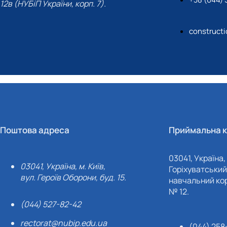
12в (НУБіП України, корп. 7).
construct
Поштова адреса
Приймальна к
03041, Україна, 
03041, Україна, м. Київ,
Горіхуватський 
вул. Героїв Оборони, буд. 15.
навчальний кор
№ 12.
(044) 527-82-42
rectorat@nubip.edu.ua
(044) 258