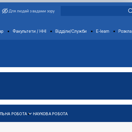
Для людей з вадами зору
ments
ар
Факультети / ННІ
Відділи/Служби
E-learn
Розкл
ЛЬНА РОБОТА
НАУКОВА РОБОТА