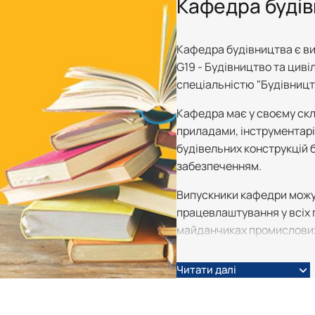
Кафедра буді
ного функціонального призна…
Кафедра будівництва є вип
тацією будівель
G19 - Будівництво та цивіл
спеціальністю "Будівництв
оруди
Кафедра має у своєму скл
приладами, інструментарі
будівельних конструкцій 
забезпеченням.
Випускники кафедри можу
працевлаштування у всіх 
майданчиках промислових,
та споруд та їхніх підроз
будівельного профілю; у в
Читати далі
організаціях – наприклад,
громадських будівлях, що 