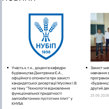
Участь к.т.н., доцента кафедри
Захист ма
будівництва Дмитренка Є.А.,
навчання 
офіційного опонента при захисті
програмою
кандидатської дисертації Мусіяки І.В.
«Будівницт
на тему "Технологія відновлення
другий де
функціональної придатності
23.06.202
залізобетонних пустотних плит" у
КНУБА