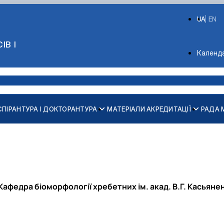
UA
EN
ІВ І
Depart
Календ
СПІРАНТУРА І ДОКТОРАНТУРА
МАТЕРІАЛИ АКРЕДИТАЦІЇ
РАДА 
Спеціалізована вчена рада Д 26.004.14
Спеціалізована вчена рада Д 26.004.03
Кафедра біоморфології хребетних ім. акад. В.Г. Касьяне