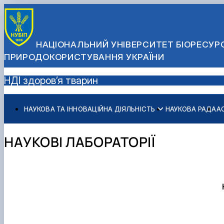
НАЦІОНАЛЬНИЙ УНІВЕРСИТЕТ БІОРЕСУРС
ПРИРОДОКОРИСТУВАННЯ УКРАЇНИ
НДІ здоров’я тварин
НАУКОВА ТА ІННОВАЦІЙНА ДІЯЛЬНІСТЬ
НАУКОВА РАДА
А
Новини і оголошення
Аспірантура
Освітні програми
Наукові школи
Докторантура
Обговорення ОНП
НАУКОВІ ЛАБОРАТОРІЇ
Наукові розробки
Спеціалізовані вчені ради
Стейкхолдери
Наукові послуги
Анкетування здобувачів
Наукові лабораторії
Матеріали наукових заходів