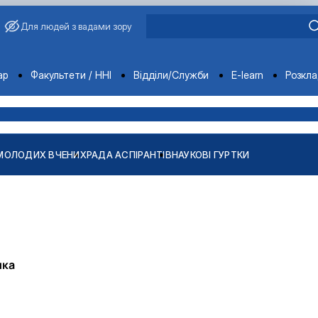
Для людей з вадами зору
ments
ар
Факультети / ННІ
Відділи/Служби
E-learn
Розкл
МОЛОДИХ ВЧЕНИХ
РАДА АСПІРАНТІВ
НАУКОВІ ГУРТКИ
нка