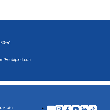
-80-41
im@nubip.edu.ua
омісія