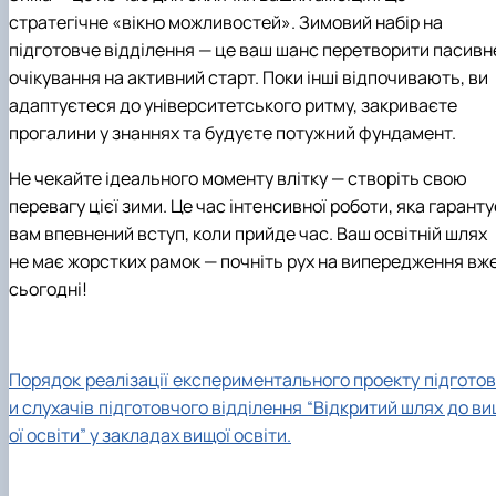
стратегічне «вікно можливостей». Зимовий набір на
підготовче відділення — це ваш шанс перетворити пасивн
очікування на активний старт. Поки інші відпочивають, ви
адаптуєтеся до університетського ритму, закриваєте
прогалини у знаннях та будуєте потужний фундамент.
Не чекайте ідеального моменту влітку — створіть свою
перевагу цієї зими. Це час інтенсивної роботи, яка гаранту
вам впевнений вступ, коли прийде час. Ваш освітній шлях
не має жорстких рамок — почніть рух на випередження вж
сьогодні!
Порядок реалізації експериментального проекту підготов
и слухачів підготовчого відділення “Відкритий шлях до в
ої освіти” у закладах вищої освіти.