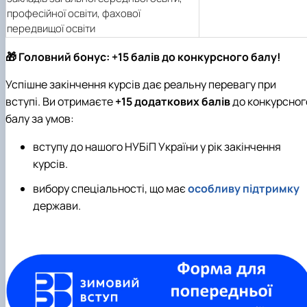
професійної освіти, фахової
передвищої освіти
🎁 Головний бонус: +15 балів до конкурсного балу!
Успішне закінчення курсів дає реальну перевагу при
вступі. Ви отримаєте
+15 додаткових балів
до конкурсног
балу за умов:
вступу до нашого НУБіП України у рік закінчення
курсів.
вибору спеціальності, що має
особливу підтримку
держави.