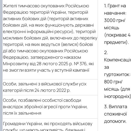
Грант на
Жителі тимчасово окупованих Російською
Федерацією територій України, територій
навчання:
активних бойових дій (територій активних
3000 грн/
бойових дій, на яких функціонують державні
місяць
електронні інформаційні ресурси), територій
(покриває 4
можливих бойових дій, включених до переліку
предмети).
територій, на яких ведуться (велися) бойові
дії або тимчасово окупованих Російською
Федерацією, затвердженого наказом
Компенсаці
Мінрозвитку від 28 лютого 2025 р. № 376, які
за
не змогли взяти участь у вступній кампанії
гуртожиток:
800 грн/
Особи, звільнені з військової служби усіх
місяць (для
категорій після 24 лютого 2022 р.
іногородніх)
Особи, позбавлені особистої свободи
Виплата
внаслідок збройної агресії проти України,
після їх звільнення
споживчої
допомоги.
Громадяни України, які проходять військову
службу, що мають можливість, бажання і