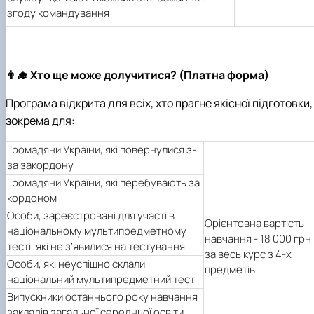
згоду командування
👨‍🎓 Хто ще може долучитися? (Платна форма)
Програма відкрита для всіх, хто прагне якісної підготовки,
зокрема для:
Громадяни України, які повернулися з-
за закордону
Громадяни України, які перебувають за
кордоном
Особи, зареєстровані для участі в
Орієнтовна вартість
національному мультипредметному
навчання - 18 000 грн
тесті, які не з’явилися на тестування
за весь курс з 4-х
Особи, які неуспішно склали
предметів
національний мультипредметний тест
Випускники останнього року навчання
закладів загальної середньої освіти,