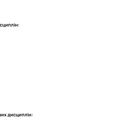
исциплін:
вих дисциплін: