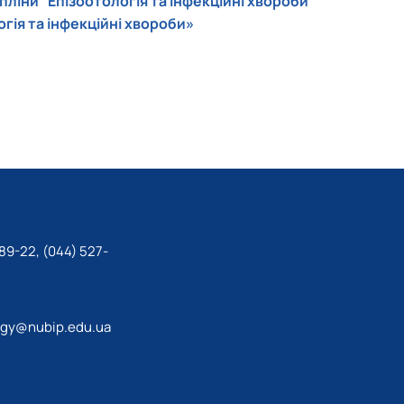
ліни "Епізоотологія та інфекційні хвороби"
гія та інфекційні хвороби»
89-22, (044) 527-
ogy@nubip.edu.ua