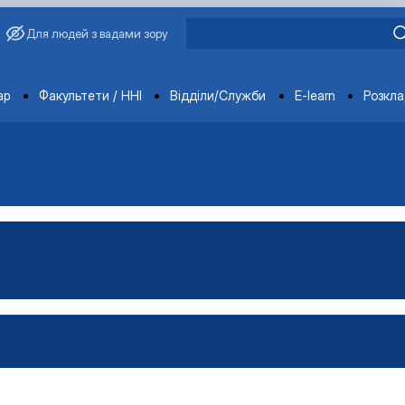
Для людей з вадами зору
ments
ар
Факультети / ННІ
Відділи/Служби
E-learn
Розкл