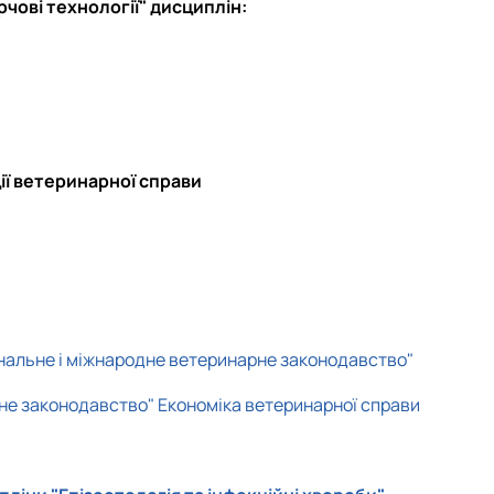
рчові технології" дисциплін:
ції ветеринарної справи
ональне і міжнародне ветеринарне законодавство"
рне законодавство" Економіка ветеринарної справи