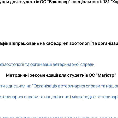
рси для студентів ОС “Бакалавр” спеціальності: 181 "Ха
афік відпрацювань на кафедрі епізоотології та організа
ізоотології та організації ветеринарної справи
Методичні рекомендації для студетнів ОС "Магістр"
оти з дисципліни "Організація ветеринарної справи та наці
ветеринарної справи та національне і міжнародне ветерина