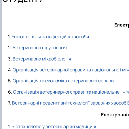
Аспірантура
Співпраця
Ветеринарна епідеміологія
Навчально-методична робота
Навчальні лабораторії
Ветеринарна мікробіологія
Студенту
Наукові школи
Мікробіологія продуктів тваринництва
Вступнику
Наукова робота студентів
Організація ветеринарної справи
Електр
Паразитологія та тропічна ветеринарія
Епізоотологія та інфекційні хвороби
Санітарна і харчова мікробіологія
Сільськогосподарська мікробіологія
Ветеринарна вірусологія
Ветеринарна мікробіологія
Організація ветеринарної справи та національне і м
Організація та економіка ветеринарної справи
Організація ветеринарної справи та національне і м
Ветеринарні превентивні технології заразних хвороб
Електронні 
Біотехнологія у ветеринарній медицині