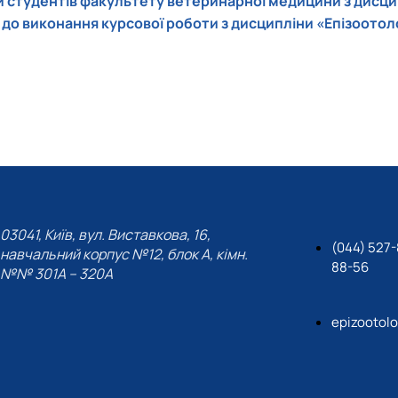
и студентів факультету ветеринарної медицини з дисцип
до виконання курсової роботи з дисципліни «Епізоотоло
03041, Київ, вул. Виставкова, 16,
(044) 527-
навчальний корпус №12, блок А, кімн.
88-56
№№ 301A – 320A
epizootol