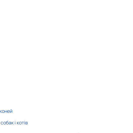
 коней
собак і котів