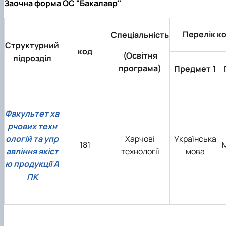
Заочна форма ОС "Бакалавр"
Перелік к
Спеціальність
Структурний
код
(Освітня
підрозділ
програма)
Предмет 1
Факультет ха
рчових техн
ологій та упр
Харчові
Українська
181
авління якіст
технології
мова
ю продукції А
ПК