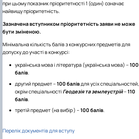
при цьому показник пріоритетності 1 (один) означає
найвищу пріоритетність.
Зазначена вступником пріоритетність заяви не може
бути зміненою.
Мінімальна кількість балів з конкурсних предметів для
допуску до участі в конкурсі:
українська мова і література (українська мова) –
100
балів
.
другий предмет –
100 балів
для усіх спеціальностей,
окрім спеціальності
Геодезія та землеустрій
–
110
балів
.
третій предмет (на вибір ) –
100 балів
.
Перелік документів для вступу