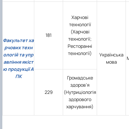
Харчові
технології
(Харчові
181
технології;
Факультет ха
Ресторанні
рчових техн
технології)
ологій та упр
Українська
авління якіст
мова
ю продукції А
ПК
Громадське
здоров’я
229
(Нутриціологія
здорового
харчування)