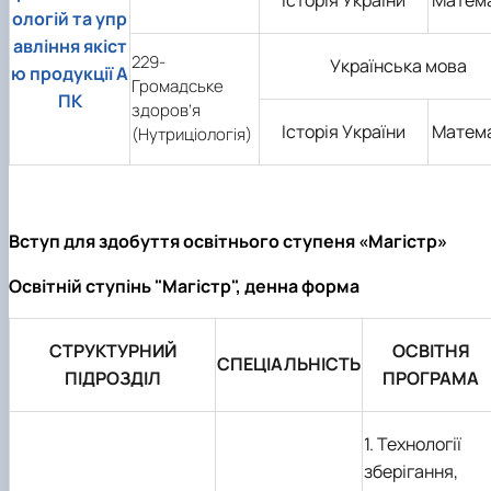
ологій та упр
авління якіст
229-
Українська мова
ю продукції А
Громадське
ПК
здоров’я
Історія України
Матем
(Нутриціологія)
Вступ для здобуття освітнього ступеня «Магістр»
Освітній ступінь "Магістр", денна форма
СТРУКТУРНИЙ
ОСВІТНЯ
СПЕЦІАЛЬНІСТЬ
ПІДРОЗДІЛ
ПРОГРАМА
1. Технології
зберігання,