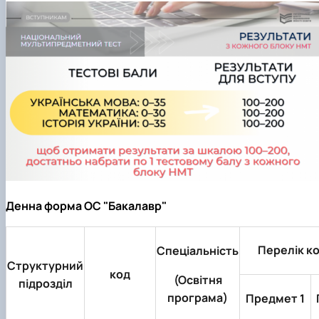
Денна форма ОС "Бакалавр"
Перелік к
Спеціальність
Структурний
код
(Освітня
підрозділ
програма)
Предмет 1