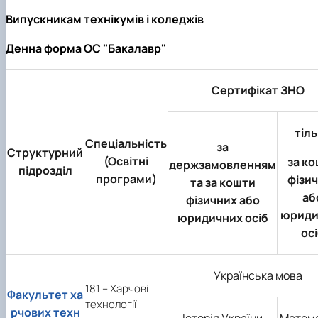
Випускникам технікумів і коледжів
Денна форма ОС "Бакалавр"
Сертифікат ЗНО
тіл
Спеціальність
за
Структурний
(Освітні
за к
держзамовленням
підрозділ
програми)
фізи
та за кошти
аб
фізичних або
юриди
юридичних осіб
ос
Українська мова
181 – Харчові
Факультет ха
технології
рчових техн
Історія України
Матем