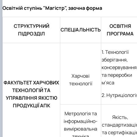
Освітній ступінь "Магістр", заочна форма
СТРУКТУРНИЙ
ОСВІТНЯ
СПЕЦІАЛЬНІСТЬ
ПІДРОЗДІЛ
ПРОГРАМА
1. Технології
зберігання,
консервування
та переробки
Харчові
ФАКУЛЬТЕТ ХАРЧОВИХ
м’яса
технології
ТЕХНОЛОГІЙ ТА
2. Нутриціологі
УПРАВЛІННЯ ЯКІСТЮ
ПРОДУКЦІЇ АПК
Метрологія та
Якість,
інформаційно-
стандартизаці
вимірювальна
та сертифікаці
техніка