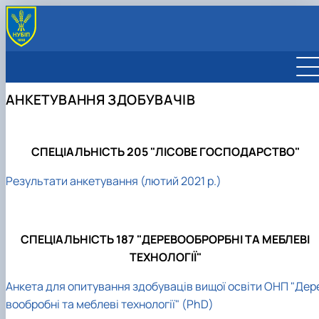
АСПІРАНТУРА І ДОКТОРАНТУРА
Лісове господарство
МАТЕРІАЛИ АКРЕДИТАЦІЇ
АНКЕТУВАННЯ ЗДОБУВАЧІВ
Садово-паркове господарство
Освітні програми
НАУКОВІ РОЗРОБКИ
Деревообробні та меблеві технології
Обговорення ОНП
КОНФЕРЕНЦІЇ
Інформація про здобувачів
Стейкхолдери
ПУБЛІКАЦІЇ
Анкетування здобувачів
Публікації співробітників
НАУКОВІ ГУРТКИ
СПЕЦІАЛЬНІСТЬ 205 "ЛІСОВЕ ГОСПОДАРСТВО"
Наукові журнали
Український журнал лісівництва та
Результати анкетування (лютий 2021 р.)
деревинознавства
Наукові доповіді Національного університет
біоресурсів і природокористування У…
СПЕЦІАЛЬНІСТЬ 187 "ДЕРЕВООБРОРБНІ ТА МЕБЛЕВІ
ТЕХНОЛОГІЇ"
Анкета для опитування здобуваців вищої освіти ОНП "Дер
вообробні та меблеві технології" (PhD)