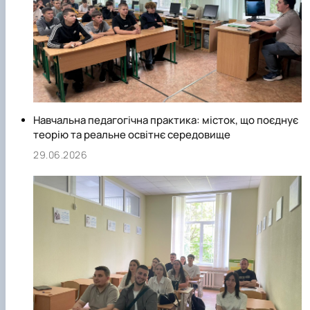
А ще кафедра є майданчиком підвищення педагогічної
майстерності для наставників студентських груп&nbsp;і
молодих викладачів.
Навчальна педагогічна практика: місток, що поєднує
теорію та реальне освітнє середовище
29.06.2026