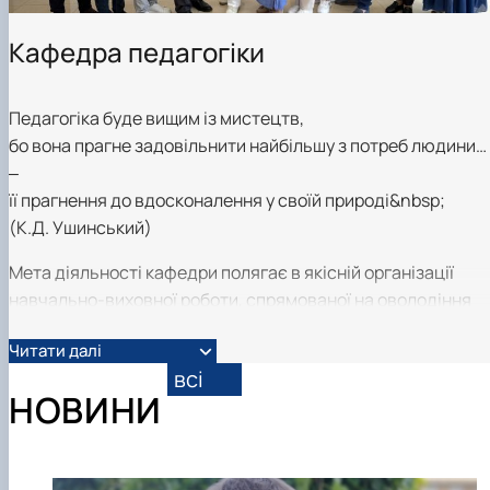
Кафедра педагогіки
Педагогіка буде вищим із мистецтв,
бо вона прагне задовільнити найбільшу з потреб людини…
‒
її прагнення до вдосконалення у своїй природі&nbsp;
(К.Д. Ушинський)
Мета діяльності кафедри полягає в якісній організації
навчально-виховної роботи, спрямованої на оволодіння
студентами психолого-педагогічними знаннями, уміннями
Читати далі
навичками, а також професійно- важливими якостями,
всі
формування наукового світогляду, моральних і естетични
НОВИНИ
цінностей, гармонійний розвиток особистості фахівця.
Кафедра педагогіки є випусковою для трьох освітніх
програм: «Професійна освіта», «Педагогіка вищої школи» 