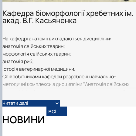
Кафедра біоморфології хребетних ім.
акад. В.Г. Касьяненка
На кафедрі анатомії викладаються дисципліни:
анатомія свійських тварин;
морфологія свійських тварин;
анатомія риб;
історія ветеринарної медицини.
Співробітниками кафедри розроблені навчально-
методичні комплекси з дисципліни "Анатомія свійських
тварин", "Морфологія сільськогосподарських тварин",
"Анатомія риб", "Історія ветеринарної медицини", "Методи
Читати далі
морфологічних досліджень".
всі
НОВИНИ
Наукова робота
На кафедрі анатомії та гістології тварин не виділяються
школи того чи іншого професора, у нас одна школа -