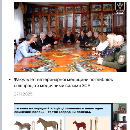
Київська школа порівняльних анатомів. У 1924 р.
фундатором цієї школи став всесвітньовідомим
порівняльний анатом, професор, академік Броніслав
Олександрович Домбровський. Значний розвиток дали ці
школі, професор, академік АН УРСР Володимир Григорови
Касьяненко, професори Герман Олександрович
Гіммельрей, Станіслав Костянтинович Рудик та Володими
Тимофійович Хомич. Нині Київська школа порівняльних
анатомів знана не лише в Україні, але й далеко за її межами
Факультет ветеринарної медицини поглиблює
співпрацю з медичними силами ЗСУ
27.11.2025