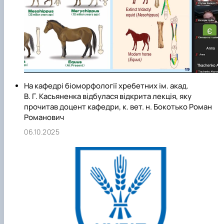
На кафедрі біоморфології хребетних ім. акад.
В. Г. Касьяненка відбулася відкрита лекція, яку
прочитав доцент кафедри, к. вет. н. Бокотько Роман
Романович
06.10.2025