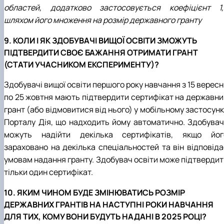
областей, додатково застосовується коефіцієнт 1,
шляхом його множення на розмір державного гранту
9. КОЛИ І ЯК ЗДОБУВАЧІ ВИЩОЇ ОСВІТИ ЗМОЖУТЬ
ПІДТВЕРДИТИ СВОЄ БАЖАННЯ ОТРИМАТИ ГРАНТ
(СТАТИ УЧАСНИКОМ ЕКСПЕРИМЕНТУ)?
Здобувачі вищої освіти першого року навчання з 15 верес
по 25 жовтня мають підтвердити сертифікат на державни
грант (або відмовитися від нього) у мобільному застосун
Порталу Дія, що надходить йому автоматично. Здобувач
можуть надійти декілька сертифікатів, якщо йог
зараховано на декілька спеціальностей та він відповіда
умовам надання гранту. Здобувач освіти може підтвердит
тільки один сертифікат.
10. ЯКИМ ЧИНОМ БУДЕ ЗМІНЮВАТИСЬ РОЗМІР
ДЕРЖАВНИХ ГРАНТІВ НА НАСТУПНІ РОКИ НАВЧАННЯ
ДЛЯ ТИХ, КОМУ ВОНИ БУДУТЬ НАДАНІ В 2025 РОЦІ?