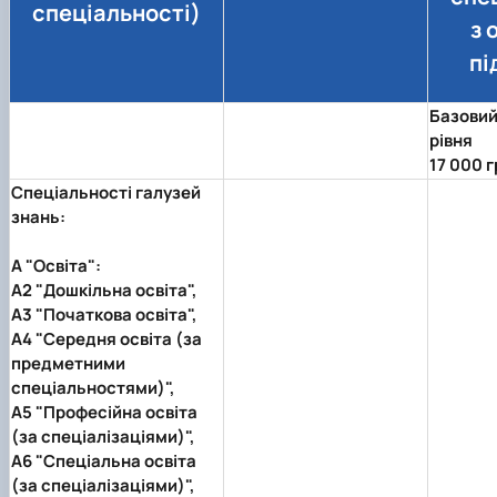
спеціальності)
з 
пі
Базовий
рівня
17 000 г
Спеціальності галузей
знань:
А "Освіта":
А2 "Дошкільна освіта",
А3 "Початкова освіта",
А4 "Середня освіта (за
предметними
спеціальностями)",
А5 "Професійна освіта
(за спеціалізаціями)",
А6 "Спеціальна освіта
(за спеціалізаціями)",