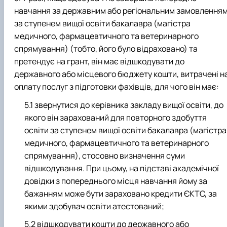
навчання за державним або регіональним замовлення
за ступенем вищої освіти бакалавра (магістра
медичного, фармацевтичного та ветеринарного
спрямування) (тобто, його було відраховано) та
претендує на грант, він має відшкодувати до
державного або місцевого бюджету кошти, витрачені н
оплату послуг з підготовки фахівців, для чого він має:
звернутися до керівника закладу вищої освіти, до
якого він зарахований для повторного здобуття
освіти за ступенем вищої освіти бакалавра (магістра
медичного, фармацевтичного та ветеринарного
спрямування), стосовно визначення суми
відшкодування. При цьому, на підставі академічної
довідки з попереднього місця навчання йому за
бажанням може бути зараховано кредити ЄКТС, за
якими здобувач освіти атестований;
відшкодувати кошти до державного або