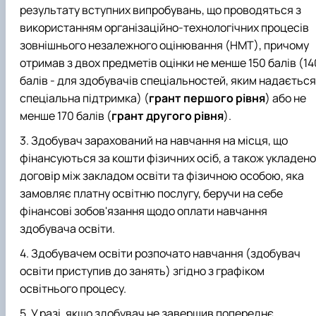
результату вступних випробувань, що проводяться з
використанням організаційно-технологічних процесів
зовнішнього незалежного оцінювання (НМТ), причому
отримав з двох предметів оцінки не менше 150 балів (14
балів - для здобувачів спеціальностей, яким надається
спеціальна підтримка) (
грант першого рівня
) або не
менше 170 балів (
грант другого рівня
).
Здобувач зарахований на навчання на місця, що
фінансуються за кошти фізичних осіб, а також укладено
договір між закладом освіти та фізичною особою, яка
замовляє платну освітню послугу, беручи на себе
фінансові зобов'язання щодо оплати навчання
здобувача освіти.
Здобувачем освіти розпочато навчання (здобувач
освіти приступив до занять) згідно з графіком
освітнього процесу.
У разі, якщо здобувач не завершив попереднє