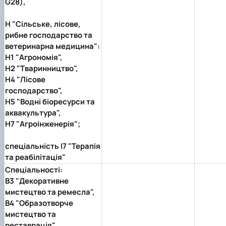
G28),
H "Сільське, лісове,
рибне господарство та
ветеринарна медицина":
Н1 "Агрономія",
Н2 "Тваринництво",
Н4 "Лісове
господарство",
Н5 "Водні біоресурси та
аквакультура",
Н7 "Агроінженерія";
спеціальність I7 "Терапія
та реабілітація"
Спеціальності:
В3 "Декоративне
мистецтво та ремесла",
В4 "Образотворче
мистецтво та
реставрація",