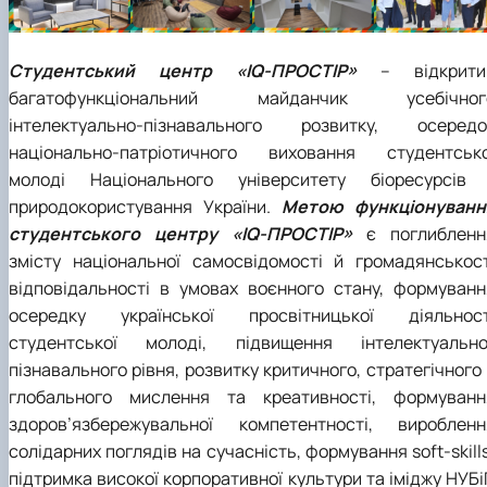
Студентський центр «IQ-ПРОСТІР»
– відкрити
багатофункціональний майданчик усебічног
інтелектуально-пізнавального розвитку, осередо
національно-патріотичного виховання студентсько
молоді Національного університету біоресурсів 
природокористування України.
Метою функціонуванн
студентського центру «IQ-ПРОСТІР»
є поглибленн
змісту національної самосвідомості й громадянськост
відповідальності в умовах воєнного стану, формуванн
осередку української просвітницької діяльност
студентської молоді, підвищення інтелектуально
пізнавального рівня, розвитку критичного, стратегічного
глобального мислення та креативності, формуванн
здоров’язбережувальної компетентності, виробленн
солідарних поглядів на сучасність, формування soft-skill
підтримка високої корпоративної культури та іміджу НУБі