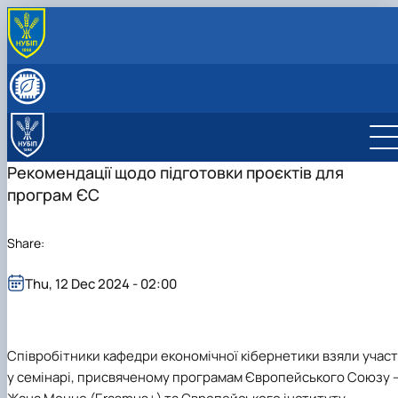
ПРО КАФЕДРУ
Історія кафедри
СКЛАД КАФЕДРИ
Видатні випускники
Співробітники кафедри
ОСВІТНЯ ДІЯЛЬНІСТЬ
«Хто є хто» з кібернетиків в НУБіП України
Робочі програми
НАУКОВА ДІЯЛЬНІСТЬ
Освітні програми
Гурток Кібертонус
МІЖНАРОДНА ДІЯЛЬНІСТЬ
Рекомендації щодо підготовки проєктів для
Освітні програми
Аспірантура
НАШІ ОСВІТНІ ПРОГРАМИ
програм ЄС
Обговорення освітніх програм
Наукова робота студентів
Освітня програма "Економічна кібернетика"
АБІТУРІЄНТУ
Освітня програма "Цифрова економіка"
Абітурієнту
Інформативний гайд освітніми програмами
Share:
кафедри
Thu, 12 Dec 2024 - 02:00
Співробітники кафедри економічної кібернетики взяли учас
у семінарі, присвяченому програмам Європейського Союзу 