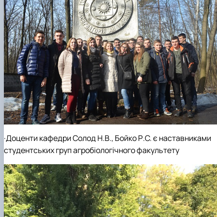
·Доценти кафедри Солод Н.В., Бойко Р.С. є наставниками
студентських груп агробіологічного факультету