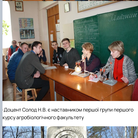
·Доцент Солод Н.В. є наставником першої групи першого
курсу агробіологічного факультету