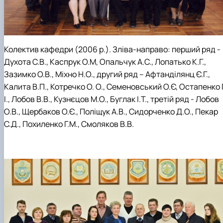
Колектив кафедри (2006 р.). Зліва-направо: перший ряд -
Духота С.В., Каспрук О.М, Опальчук А.С., Лопатько К.Г.,
Зазимко О.В., Міхно Н.О., другий ряд – Афтанділянц Є.Г.,
Калита В.П., Котречко О. О., Семеновський О.Є, Остапенко Г
І., Лобов В.В., Кузнєцов М.О., Буглак І.Т., третій ряд - Лобов
О.В., Щербаков О.Є., Поліщук А.В., Сидорченко Д.О., Пекар
С.Д., Похиленко Г.М., Смоляков В.В.