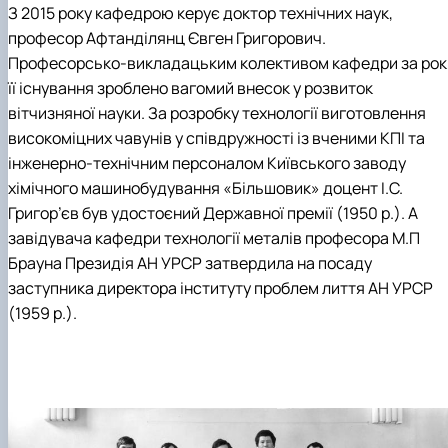
З 2015 року кафедрою керує доктор технічних наук,
професор Афтанділянц Євген Григорович.
Професорсько-викладацьким колективом кафедри за рок
її існування зроблено вагомий внесок у розвиток
вітчизняної науки. За розробку технології виготовлення
високоміцних чавунів у співдружності із вченими КПІ та
інженерно-технічним персоналом Київського заводу
хімічного машинобудування «Більшовик» доцент І.С.
Григор’єв був удостоєний Державної премії (1950 р.). А
завідувача кафедри технології металів професора М.П
Брауна Президія АН УРСР затвердила на посаду
заступника директора інституту проблем лиття АН УРСР
(1959 р.).