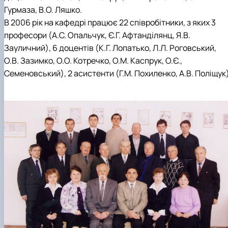
Гурмаза, В.О. Ляшко.
В 2006 рік на кафедрі працює 22 співробітники, з яких 3
професори (А.С. Опальчук, Є.Г. Афтанділянц, Я.В.
Зауличний), 6 доцентів (К.Г. Лопатько, Л.Л. Роговський,
О.В. Зазимко, О.О. Котречко, О.М. Каспрук, О.Є.,
Семеновський), 2 асистенти (Г.М. Похиленко, А.В. Поліщук)