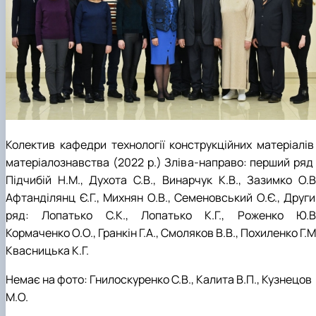
Колектив кафедри технології конструкційних матеріалів 
матеріалознавства (2022 р.) Зліва-направо: перший ряд 
Підчибій Н.М., Духота С.В., Винарчук К.В., Зазимко О.В.
Афтанділянц Є.Г., Михнян О.В., Семеновський О.Є., Други
ряд: Лопатько С.К., Лопатько К.Г., Роженко Ю.В.
Кормаченко О.О., Гранкін Г.А., Смоляков В.В., Похиленко Г.М
Квасницька К.Г.
Немає на фото: Гнилоскуренко С.В., Калита В.П., Кузнецов
М.О.