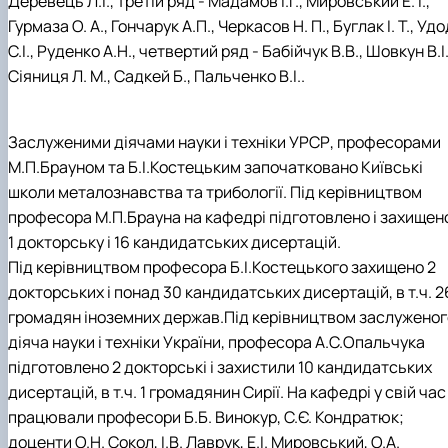
Деревець Л.І., третій ряд - Мадамов І.Г., Мировський Е. І.,
Гурмаза О. А., Гончарук А.П., Черкасов Н. П., Буглак І. Т., Уд
С.І., Руденко А.Н., четвертий ряд - Бабійчук В.В., Шовкун В.І.
Сіяниця Л. М., Садкей Б., Пальченко В.І..
Заслуженими діячами науки і техніки УРСР, професорами
М.П.Брауном та Б.І.Костецьким започатковано Київські
школи металознавства та трибології. Під керівництвом
професора М.П.Брауна на кафедрі підготовлено і захищен
1 докторську і 16 кандидатських дисертацій.
Під керівництвом професора Б.І.Костецького захищено 2
докторських і понад 30 кандидатських дисертацій, в т.ч. 2
громадян іноземних держав.Під керівництвом заслуженог
діяча науки і техніки України, професора А.С.Опальчука
підготовлено 2 докторські і захистили 10 кандидатських
дисертацій, в т.ч. 1 громадянин Сирії. На кафедрі у свій час
працювали професори Б.Б. Винокур, С.Є. Кондратюк;
доценти О.Н. Сокол, І.В. Лаврук, Е.І. Мировський, О.А.