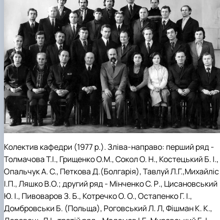
Колектив кафедри (1977 р.). Зліва-направо: перший ряд -
Толмачова Т.І., Грищенко О.М., Сокол О. Н., Костецький Б. І.,
Опальчук А. С., Петкова Д.(Болгарія), Тавлуй Л.Г.,Михайліс
І.П., Ляшко В.О.; другий ряд - Мінченко С. Р., Цисановський
Ю. І., Пивоваров З. Б., Котречко О. О., Остапенко Г. І.,
Домбровськи Б. (Польща), Роговський Л. Л, Фішман К. К.,