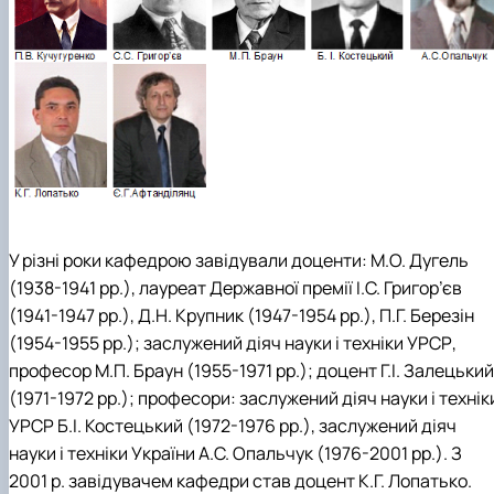
construction
Екологічні будівельні матеріали та
конструкції
У різні роки кафедрою завідували доценти: М.О. Дугель
(1938-1941 рр.), лауреат Державної премії І.С. Григор’єв
(1941-1947 рр.), Д.Н. Крупник (1947-1954 рр.), П.Г. Березін
(1954-1955 рр.); заслужений діяч науки і техніки УРСР,
професор М.П. Браун (1955-1971 рр.); доцент Г.І. Залецький
(1971-1972 рр.); професори: заслужений діяч науки і технік
УРСР Б.І. Костецький (1972-1976 рр.), заслужений діяч
науки і техніки України А.С. Опальчук (1976-2001 рр.). З
2001 р. завідувачем кафедри став доцент К.Г. Лопатько.