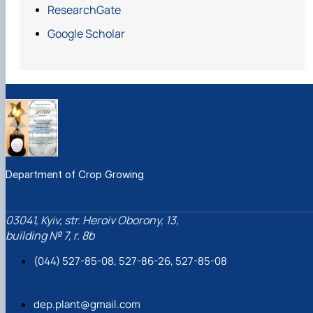
ResearchGate
org/
Google Scholar
Міжнародний проект “Продуктивність нових та
перспективних сортів пшениці озимої в Україні
та Німеччині” спільно з Університетом
прикладних наук Анхальт (Німеччина).
Міжнародний проект по співпраці з японськими
вченими щодо альтернативних технологій
вирощування цукрових буряків спільно з
Токійським аграрним університетом (Японія).
Department of Crop Growing
03041, Kyiv, str. Heroiv Oborony, 13,
building № 7, r. 8b
(044) 527-85-08, 527-86-26, 527-85-08
dep.plant@gmail.com