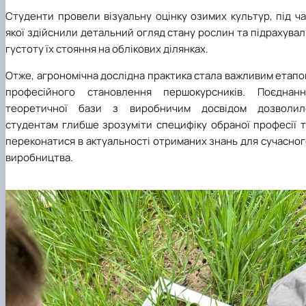
Студенти провели візуальну оцінку озимих культур, під ч
якої здійснили детальний огляд стану рослин та підрахува
густоту їх стояння на облікових ділянках.
Отже, агрономічна дослідна практика стала важливим етап
професійного становлення першокурсників. Поєднанн
теоретичної бази з виробничим досвідом дозволил
студентам глибше зрозуміти специфіку обраної професії т
переконатися в актуальності отриманих знань для сучасно
виробництва.