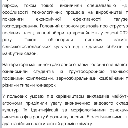
парком, током тощо), визначили спеціалізацію НДГ
особливості технологічних процесів на виробництві т
показники економічної ефективності галузе
господарювання. Головний агроном розповів про структур
посівних площ, валові збори та врожайність у сезоні 202
року. Також обговорили систему захист
сільськогосподарських культур від шкідливих об’єктів н
майбутній сезон.
На території машинно-тракторного парку головні спеціаліс
ознайомили студентів із ґрунтообробною технікою
посівними комплексами, зернозбиральними комбайнами т
різними типами жниварок.
У польових умовах під керівництвом викладачів майбутн
агрономи приділили увагу визначенню видового склад
культур, їх ідентифікації за морфологічними ознаками
вивченню фаз росту й розвитку рослин, біологічних вимог 
адаптаційних властивостей до змін клімату.