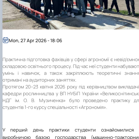
Mon, 27 Apr 2026 - 18:06
Практична підготовка фахівців у сфері агрономії є невід’ємн
складовою освітнього процесу. Під час неї студенти набуваю
умінь і навичок, а також закріплюють теоретичні знання
отримані на аудиторних заняттях.
Протягом 20–23 квітня 2026 року під керівництвом викладач
кафедри рослинництва у ВП НУБіП України «Великоснітинсь
НДГ ім. О. В. Музиченка» було проведено практику дл
студентів 1-го курсу спеціальності «Агрономія».
У перший день практики студенти ознайомилися 
виробничою базою господарства (машинно-тракторни