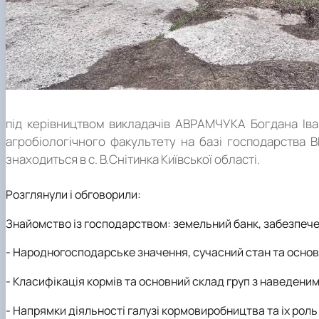
під керівництвом викладачів АВРАМЧУКА Богдана Іва
агробіологічного факультету на базі господарства В
знаходиться в с. В.Снітинка Київської області.
Розглянули і обговорили:
Знайомство із господарством: земельний банк, забезпеченіс
- Народногосподарське значення, сучасний стан та основ
- Класифікація кормів та основний склад груп з наведен
- Напрямки діяльності галузі кормовиробництва та іх рол