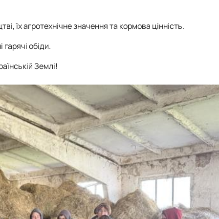
ві, їх агротехнічне значення та кормова цінність.
гарячі обіди.
раїнській Землі!