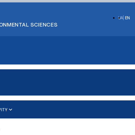
UA
EN
IRONMENTAL SCIENCES
VITY
а
ups)