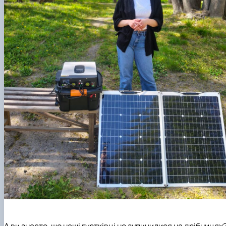
А ви знаєте, що наші гуртківці не зупинилися на дрібницях