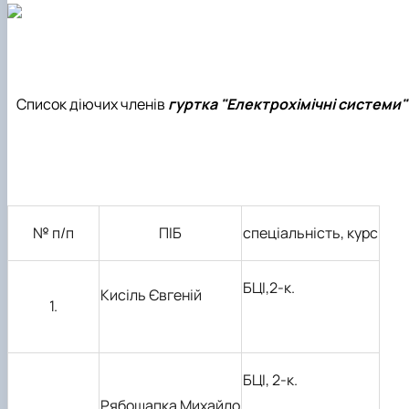
Список діючих членів
гуртка "
Електрохімічні системи"
№ п/п
ПІБ
спеціальність, курс
БЦІ,2-к.
Кисіль Євгеній
1.
БЦІ, 2-к.
Рябошапка Михайло