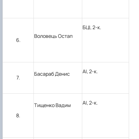
БЦІ, 2-к.
Воловець Остап
6.
АІ, 2-к.
Басараб Денис
7.
АІ, 2-к.
Тищенко Вадим
8.