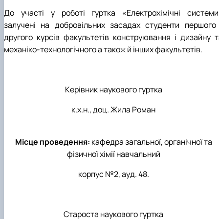
Студентський науковий гурток «ЕКОЛАБОРАТОРІЯ
До участі у роботі гуртка «Електрохімічні системи
ХІМІЯ РОСЛИН»
залучені на добровільних засадах студенти першого 
Студентський науковий гурток «Екологічна хімія»
другого курсів факультетів конструювання і дизайну т
механіко-технологічного а також й інших факультетів
.
Керівник наукового гуртка
к.х.н., доц. Жила Роман
Місце проведення:
кафедра загальної, органічної та
фізичної хімії навчальний
корпус №2, ауд. 48.
Староста наукового гуртка