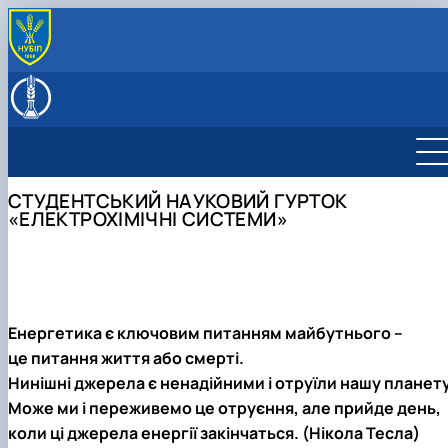
ПРО КАФЕДРУ
Співробітники кафедри
НАВЧАЛЬНА РОБОТА
Історична довідка про кафедру загальної хімії
Навчально-методичне забезпечення, робочі
НАУКОВА РОБОТА
Структурні підрозділи кафедри
програми
Наукова та іноваційна діяльність
Профорієнтаційна робота кафедри
Навчальна робота кафедри
Студентський науковий гурток "Озон. Сучасні
СТУДЕНТСЬКИЙ НАУКОВИЙ ГУРТОК
Культурно-виховна робота
Навчальне стажування в Китаї
синтези біологічно активних речовин…
«ЕЛЕКТРОХІМІЧНІ СИСТЕМИ»
Студентський науковий гурток "Органічна та
біоорганічна хімія"
Студентський науковий гурток "Зелена хімія"
Студентський науковий гурток «Електрохімічні
системи»
Студентський науковий гурток "Органічна хімія в
Енергетика є ключовим питанням майбутнього –
сільському господарстві"
це питання життя або смерті.
Студентський науковий гурток "Антиоксиданти в
Нинішні джерела є ненадійними і отруїли нашу планету
харчовій промисловості"
Може ми і переживемо це отруєння, але прийде день,
Студентський науковий гурток „Метали та поліме
коли ці джерела енергії закінчаться. (Нікола Тесла)
в машинобудуванні ”