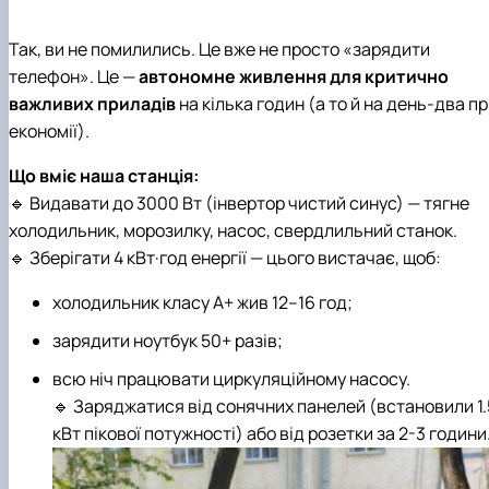
Так, ви не помилились. Це вже не просто «зарядити
телефон». Це —
автономне живлення для критично
важливих приладів
на кілька годин (а то й на день-два п
економії).
Що вміє наша станція:
🔹 Видавати до 3000 Вт (інвертор чистий синус) — тягне
холодильник, морозилку, насос, свердлильний станок.
🔹 Зберігати 4 кВт·год енергії — цього вистачає, щоб:
холодильник класу А+ жив 12–16 год;
зарядити ноутбук 50+ разів;
всю ніч працювати циркуляційному насосу.
🔹 Заряджатися від сонячних панелей (встановили 1.
кВт пікової потужності) або від розетки за 2-3 години