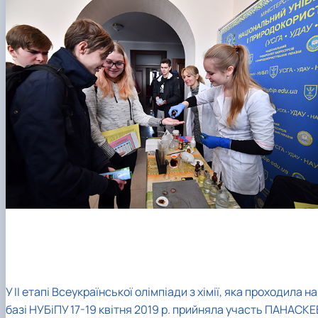
У ІІ етапі Всеукраїнської олімпіади з хімії, яка проходила на
базі НУБіПУ 17-19 квітня 2019 р. прийняла участь ПАНАСКЕ