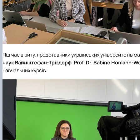
Під час візиту, представники українських університетів м
наук Вайнштефан-Тріздорф
,
Prof. Dr. Sabine Homann-W
навчальних курсів.