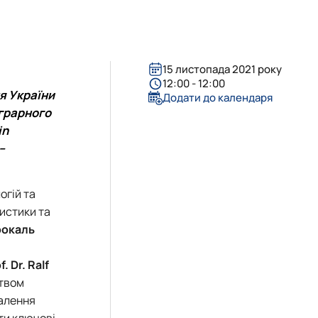
15 листопада 2021 року
12:00 - 12:00
я України
Додати до календаря
аграрного
in
–
огій та
истики та
рокаль
f. Dr. Ralf
цтвом
налення