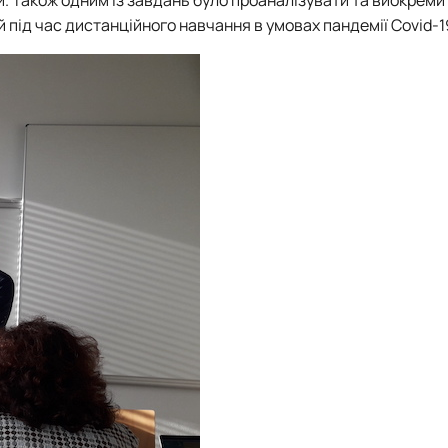
и. Також одним із завдань було проаналізувати та виокреми
 під час дистанційного навчання в умовах пандемії Covid-1