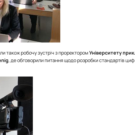
али також робочу зустріч з проректором
Університету при
enig
, де обговорили питання щодо розробки стандартів ци