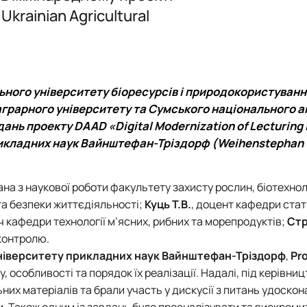
PhD
Події
Події
Ukrainian Agricultural
Плани роботи
Відзнаки
Звіти та результати діяльності
Плани роботи
Звіти та результати діяльності
ьного університету біоресурсів і природокористуванн
 аграрного університету та Сумського національного 
ань проекту DAAD «Digital Modernization of Lecturing 
 прикладних наук Вайнштефан-Тріздорф (Weihenstephan 
ана з наукової роботи факультету захисту рослин, біотехнол
 та безпеки життєдіяльності;
Куць Т.В.
, доцент кафедри стат
ч кафедри технології м’ясних, рибних та морепродуктів;
Ст
 контролю.
ніверситету прикладних наук Вайнштефан-Тріздорф
,
Pro
, особливості та порядок їх реалізації. Надалі, під керівни
них матеріалів та брали участь у дискусії з питань удоско