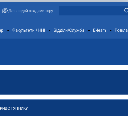
Для людей з вадами зору
ments
ар
Факультети / ННІ
Відділи/Служби
E-learn
Розкл
РИ
ВСТУПНИКУ