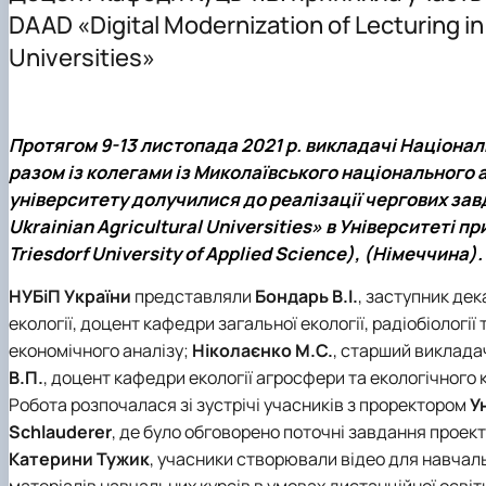
Основні напрями роботи
Інформація для магістрів
Науковий гурток “Цифрова статистика”
DAAD «Digital Modernization of Lecturing in 
ННЛ біоеконометрики та дейтамайнінгу
Практична підготовка
Науково-практичні конференції, круглі столи, семінари
Universities»
Скринька довіри
Наукові проекти
Протягом 9-13 листопада 2021 р. викладачі Націонал
разом із колегами із Миколаївського національного
університету долучилися до реалізації чергових завд
Ukrainian Agricultural Universities» в Університеті
Triesdorf University of Applied Science), (Німеччина).
НУБіП України
представляли
Бондарь В.І.
, заступник дек
екології, доцент кафедри загальної екології, радіобіології
економічного аналізу;
Ніколаєнко М.С.
, старший виклада
В.П.
, доцент кафедри екології агросфери та екологічного
Робота розпочалася зі зустрічі учасників з проректором
У
Schlauderer
, де було обговорено поточні завдання проекту
Катерини Тужик
, учасники створювали відео для навчаль