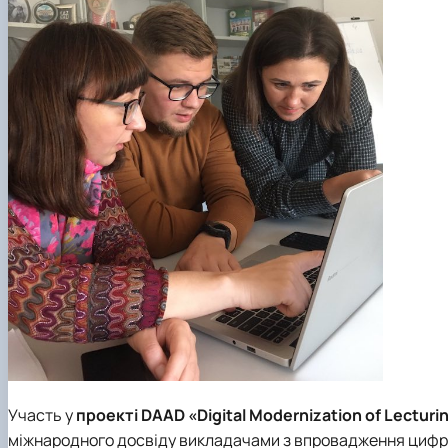
Участь у
проекті DAAD «Digital Modernization of Lecturing
міжнародного досвіду викладачами з впровадження цифро