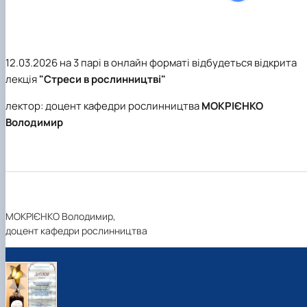
Підручники, навчальні посібники та методи
Наукові публікації студентів
рекомендації для ОС "Бакалавр"
Меморандуми, договори про співпрацю
12.03.2026 на 3 парі в онлайн форматі відбудеться відкрита
лекція
"Стреси в рослинництві"
лектор: доцент кафедри рослинництва
МОКРІЄНКО
Володимир
МОКРІЄНКО Володимир,
доцент кафедри рослинництва