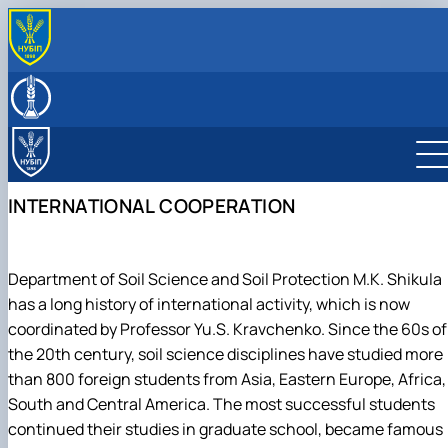
ПРО КАФЕДРУ
Історія кафедри
ОСВІТНІЙ ПРОЦЕС
Колектив кафедри
Історичний нарис
ОС "Бакалавр"
НАУКОВА ДІЯЛЬНІСТЬ
Музей грунтів
Наукова школа М.К. Шикули
ОС "Магістр"
Освітньо-професійна програма "Агрономія"
Наукові гуртки
Співпраця
Навчальні дисципліни
Методичні рекомендації до виконання
Освітньо-професійна програма "Охорона та
Наукові проекти кафедри
Науковий гурток "Грунтознавець"
INTERNATIONAL COOPERATION
Міжнародна співпраця
Навчальні практики
курсового проекту
технології відновлення грунтів"
Конференції і семінари
Науковий гурток "Меліоратор"
Наукова робота кафедри
Співпраця в межах України
Лабораторії кафедри
Виробнича практика
Виробнича практика
Науковий гурток "Біологія мікроорганізмів"
Профорієнтаційна робота
Методичні рекомендації
Навчальні лабораторії
Виховна робота
Тези магістрів спеціальності 201 "Агрономія
Навчально-наукові лабораторії
Department of Soil Science and Soil Protection M.K. Shikula
Інструктаж з безпеки життєдіяльності учасників
ОПП "Агрохімія і грунтознавство"
Навчально-науково-виробничі лабораторії
has a long history of international activity, which is now
освітнього процесу в умовах воєн…
Постерні презентації магістрів кафедри
coordinated by Professor Yu.S. Kravchenko. Since the 60s of
the 20th century, soil science disciplines have studied more
than 800 foreign students from Asia, Eastern Europe, Africa,
South and Central America. The most successful students
continued their studies in graduate school, became famous