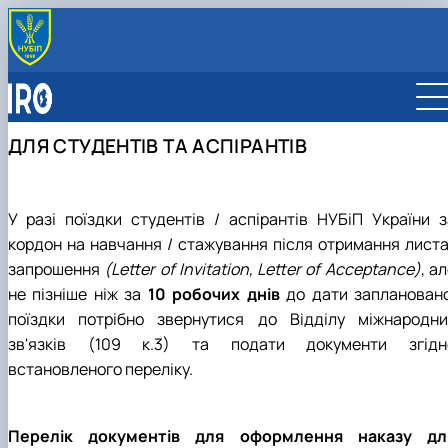
ВІДДІЛ
Про відділ
ПАРТНЕРИ
Команда відділу
Карта партнерств
ІНТЕРНАЦІОНАЛІЗАЦІЯ
ДЛЯ СТУДЕНТІВ ТА АСПІРАНТІВ
Відповідальні за міжнародну діяльність
Університети-партнери
Стратегія інтернаціоналізації
МОБІЛЬНІСТЬ ERASMUS+
Компанії-партнери
Міжнародні рейтинги
Для студентів НУБіП
МІЖНАРОДНІ ПРОГРАМИ
Міжнародні організації
Сталий розвиток
Для викладачів НУБіП
Освіта за програмами подвійних дипломів
ВІДРЯДЖЕННЯ
У разі поїздки студентів / аспірантів НУБіП України з
Звіти
Міжнародні програми практичного навчання
Для співробітників
кордон на навчання / стажування після отримання листа
Стипендіальні програми
Для студентів та аспірантів
запрошення
(Letter of Invitation, Letter of Acceptance)
, а
Collaborative Online International Learning (COIL)
не пізніше ніж за
10 робочих днів
до дати заплановано
поїздки потрібно звернутися до Відділу міжнародни
зв'язків (109 к.3) та подати документи згідн
встановленого переліку.
Перелік документів для оформлення наказу дл