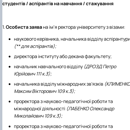
студентів / аспірантів на навчання / стажування
1.
Особиста заява
на ім’я ректора університету з візами:
наукового керівника, начальника відділу аспірантур
(** для аспірантів);
директора інституту або декана факультету;
начальник навчального відділу
(ДРОЗД Петро
Юрійович 111 к.3);
начальника відділу міжнародних зв'язків
(КЛИМЕНК
Максим Вікторович 109 к.3);
проректора з науково-педагогічної роботи та
міжнародної діяльності
(ЛАБЕНКО Олександр
Миколайович 109 к.3);
проректора з науково-педагогічної роботи та