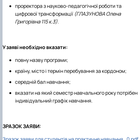
проректора з науково-педагогічної роботи та
цифрової трансформації
(ГЛАЗУНОВА Олена
Григорівна 115 к.3).
У заяві необхідно вказати:
повну назву програми;
країну, місто і термін перебування за кордоном;
середній бал навчання;
вказати на який семестр навчального року потрібен
індивідуальний графік навчання.
ЗРАЗОК ЗАЯВИ:
Зразок заяви для студентів на практичне навчання_0.pdf