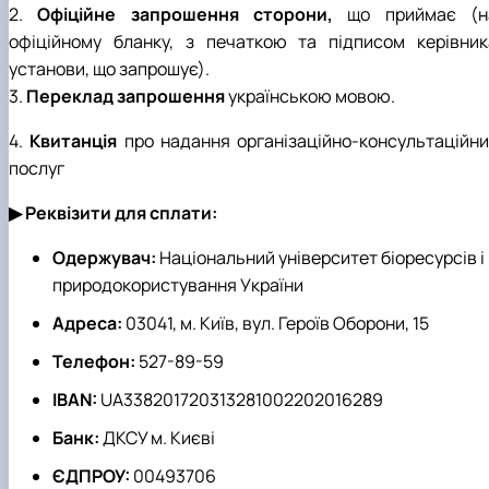
2.
Офіційне запрошення сторони,
що приймає (н
офіційному бланку, з печаткою та підписом керівник
установи, що запрошує).
3.
Переклад запрошення
українською мовою.
4.
Квитанція
про надання організаційно-консультаційни
послуг
▶
Реквізити для сплати:
Одержувач:
Національний університет біоресурсів і
природокористування України
Адреса:
03041, м. Київ, вул. Героїв Оборони, 15
Телефон:
527-89-59
IBAN:
UA338201720313281002202016289
Банк:
ДКСУ м. Києві
ЄДПРОУ:
00493706