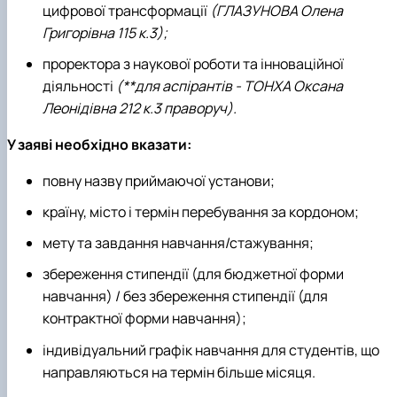
цифрової трансформації
(ГЛАЗУНОВА Олена
Григорівна 115 к.3);
проректора з наукової роботи та інноваційної
діяльності
(**для аспірантів - ТОНХА Оксана
Леонідівна 212 к.3 праворуч).
У заяві необхідно вказати:
повну назву приймаючої установи;
країну, місто і термін перебування за кордоном;
мету та завдання навчання/стажування;
збереження стипендії (для бюджетної форми
навчання) / без збереження стипендії (для
контрактної форми навчання);
індивідуальний графік навчання для студентів, що
направляються на термін більше місяця.