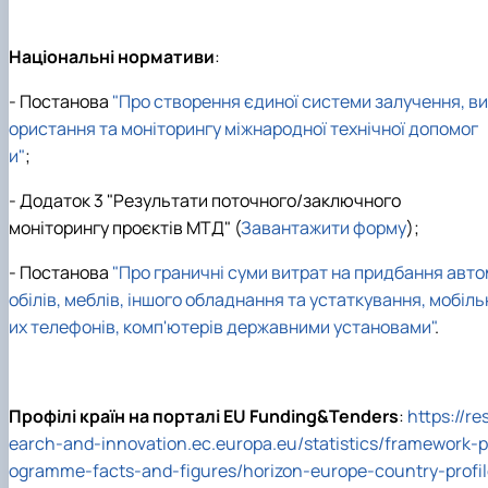
Національні нормативи
:
- Постанова
"Про створення єдиної системи залучення, ви
ористання та моніторингу міжнародної технічної допомог
и"
;
- Додаток 3 "Результати поточного/заключного
моніторингу проєктів МТД" (
Завантажити форму
);
- Постанова
"Про граничні суми витрат на придбання авто
обілів, меблів, іншого обладнання та устаткування, мобіль
их телефонів, комп'ютерів державними установами"
.
Профілі країн на порталі EU Funding&Tenders
:
https://re
earch-and-innovation.ec.europa.eu/statistics/framework-p
ogramme-facts-and-figures/horizon-europe-country-profil