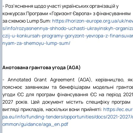
- Роз’яснення щодо участі українських організацій у
конкурсах Програми «Горизонт Європа» з фінансуванням
за схемою Lump Sum:
https://horizon-europe.org.ua/uk/ne
s/info/rozyasnennya-shhodo-uchasti-ukrayinskyh-organiz
czij-u-konkursah-programy-goryzont-yevropa-z-finansuva
nyam-za-shemoyu-lump-sum/
Анотована грантова угода (AGA)
- Annotated Grant Agreement (AGA), керівництво, як
пояснює заявникам та бенефіціарам модельні грантов
угоди ЄС для програм фінансування ЄС на період 2021
2027 років. Цей документ містить специфіку програм 
вигляді прикладів, наскільки вони прийняті:
https://ec.eu
pa.eu/info/funding-tenders/opportunities/docs/2021-2027/
ommon/guidance/aga_en.pdf