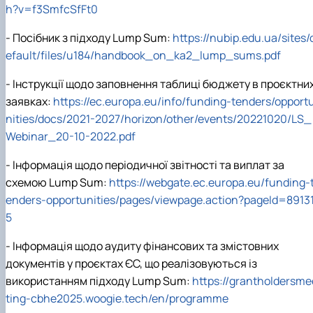
h?v=f3SmfcSfFt0
- Посібник з підходу Lump Sum:
https://nubip.edu.ua/sites/
efault/files/u184/handbook_on_ka2_lump_sums.pdf
- Інструкції щодо заповнення таблиці бюджету в проєктни
заявках:
https://ec.europa.eu/info/funding-tenders/opport
nities/docs/2021-2027/horizon/other/events/20221020/LS_
Webinar_20-10-2022.pdf
- Інформація щодо періодичної звітності та виплат за
схемою Lump Sum:
https://webgate.ec.europa.eu/funding-
enders-opportunities/pages/viewpage.action?pageId=89131
5
- Інформація щодо аудиту фінансових та змістовних
документів у проєктах ЄС, що реалізовуються із
використанням підходу Lump Sum:
https://grantholdersme
ting-cbhe2025.woogie.tech/en/programme