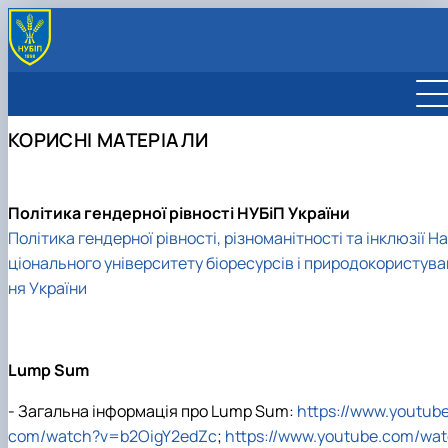
ВІДДІЛ
Про відділ
МІЖНАРОДНІ ПРОЄКТИ
КОРИСНІ МАТЕРІАЛИ
Команда
Міжнародні проєкти
ПРОГРАМИ, КОНКУРСИ
Відповідальні за міжнародну діяльність
Реєстрація міжнародних проєктів
Horizon Europe
ГРАНТОВІ МОЖЛИВОСТІ
Реєстраційна інформація НУБіП України
Інфографіка
Erasmus+
КОРИСНІ МАТЕРІАЛИ
Бренд університету
Jean Monnet
НКП ГОРИЗОНТ ЄВРОПА
Політика гендерної рівності НУБіП України
Visegrad Fund
Політика гендерної рівності, різноманітності та інклюзії На
ціонального університету біоресурсів і природокористува
ня України
Lump Sum
- Загальна інформація про Lump Sum:
https://www.youtube
com/watch?v=b2OigY2edZc
;
https://www.youtube.com/wat