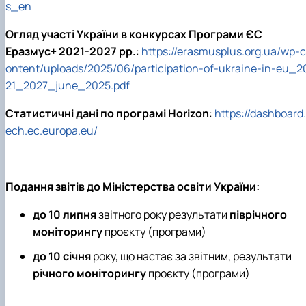
s_en
Огляд участі України в конкурсах Програми ЄС
Еразмус+ 2021-2027 рр.
:
https://erasmusplus.org.ua/wp-c
ontent/uploads/2025/06/participation-of-ukraine-in-eu_2
21_2027_june_2025.pdf
Статистичні дані по програмі Horizon
:
https://dashboard.
ech.ec.europa.eu/
Подання звітів до Міністерства освіти України:
до 10 липня
звітного року результати
піврічного
моніторингу
проєкту (програми)
до 10 січня
року, що настає за звітним, результати
річного моніторингу
проєкту (програми)