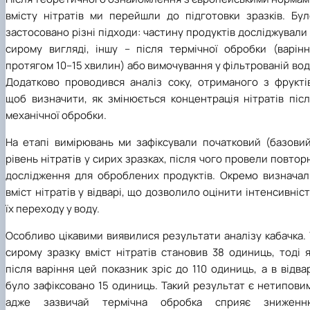
вмісту нітратів ми перейшли до підготовки зразків. Бул
застосовано різні підходи: частину продуктів досліджували
сирому вигляді, іншу – після термічної обробки (варінн
протягом 10–15 хвилин) або вимочування у фільтрованій вод
Додатково проводився аналіз соку, отриманого з фруктів
щоб визначити, як змінюється концентрація нітратів післ
механічної обробки.
На етапі вимірювань ми зафіксували початковий (базовий
рівень нітратів у сирих зразках, після чого провели повтор
дослідження для оброблених продуктів. Окремо визначал
вміст нітратів у відварі, що дозволило оцінити інтенсивніс
їх переходу у воду.
Особливо цікавими виявилися результати аналізу кабачка.
сирому зразку вміст нітратів становив 38 одиниць, тоді 
після варіння цей показник зріс до 110 одиниць, а в відва
було зафіксовано 15 одиниць. Такий результат є нетипови
адже зазвичай термічна обробка сприяє зниженн