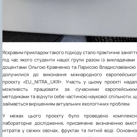
Яскравим прикладом такого підходу стало практичне занятт
під час якого студенти нашої групи разом із викладачами
доцентами Ольгою Кравченко та Ларисою Владиславівною
долучилися до виконання міжнародного європейськог
проєкту «EU_NITRA_UKR». Участь у цьому проєкті надал
можливість працювати за сучасними європейським
методиками та відчути себе частиною наукової спільноти, 
займається вирішенням актуальних екологічних проблем.
У межах цього проєкту було проведено комплексн
лабораторне дослідження, присвячене визначенню вміст
нітратів у свіжих овочах, фруктах та питній воді. Основн