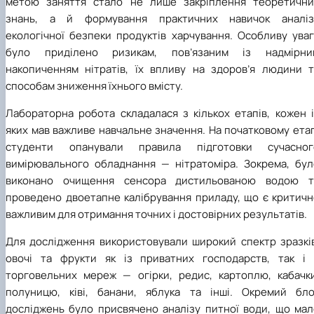
метою заняття стало не лише закріплення теоретични
знань, а й формування практичних навичок аналіз
екологічної безпеки продуктів харчування. Особливу уваг
було приділено ризикам, пов’язаним із надмірни
накопиченням нітратів, їх впливу на здоров’я людини т
способам зниження їхнього вмісту.
Лабораторна робота складалася з кількох етапів, кожен і
яких мав важливе навчальне значення. На початковому ета
студенти опанували правила підготовки сучасног
вимірювального обладнання — нітратоміра. Зокрема, бул
виконано очищення сенсора дистильованою водою т
проведено двоетапне калібрування приладу, що є критичн
важливим для отримання точних і достовірних результатів.
Для дослідження використовували широкий спектр зразків
овочі та фрукти як із приватних господарств, так і 
торговельних мереж — огірки, редис, картоплю, кабачки
полуницю, ківі, банани, яблука та інші. Окремий бло
досліджень було присвячено аналізу питної води, що мал