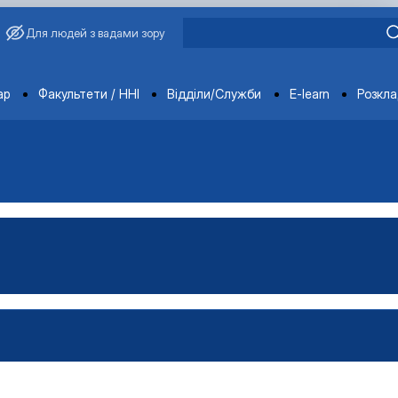
Для людей з вадами зору
ments
ар
Факультети / ННІ
Відділи/Служби
E-learn
Розкл
имиріна
Бакалавр"
аївна
Магістр"