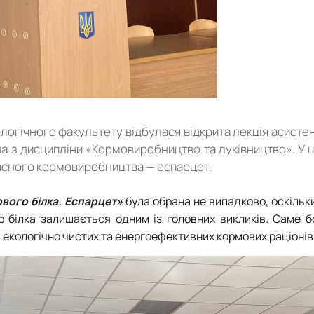
ологічного факультету відбулася відкрита лекція асисте
а з дисципліни «Кормовиробництво та луківництво». У ц
часного кормовиробництва — еспарцет.
ового білка. Еспарцет»
була обрана не випадково, оскільк
о білка залишається одним із головних викликів. Саме б
я екологічно чистих та енергоефективних кормових раціонів