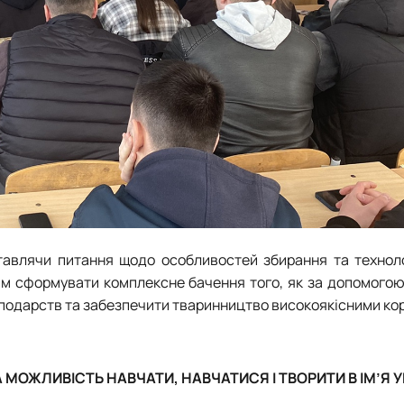
ставлячи питання щодо особливостей збирання та техноло
цям сформувати комплексне бачення того, як за допомогою
сподарств та забезпечити тваринництво високоякісними ко
МОЖЛИВІСТЬ НАВЧАТИ, НАВЧАТИСЯ І ТВОРИТИ В ІМ’Я У