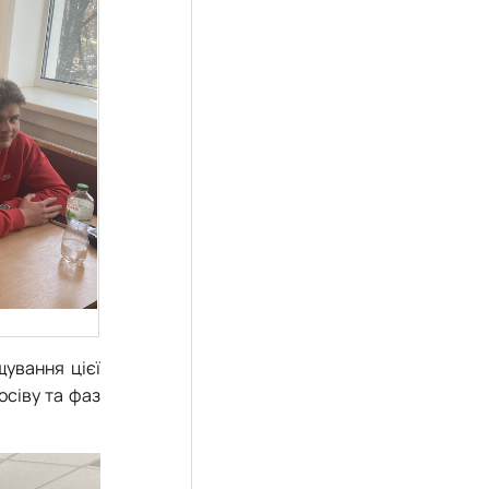
щування цієї
осіву та фаз