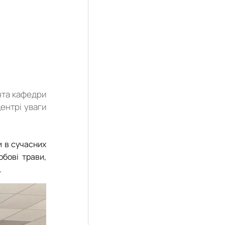
нта кафедри
ентрі уваги
и в сучасних
обові трави,
.