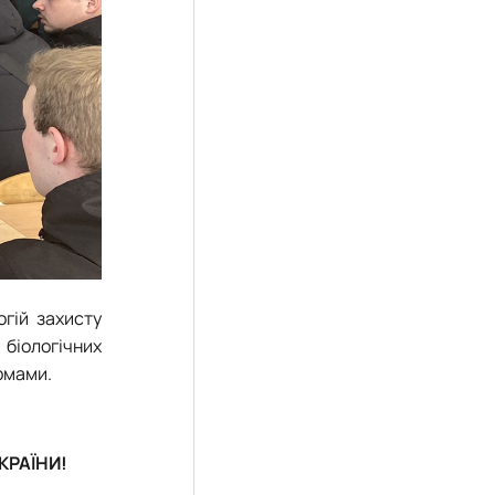
гій захисту
 біологічних
рмами.
КРАЇНИ!