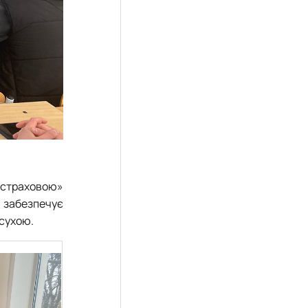
 «страховою»
е забезпечує
осухою.