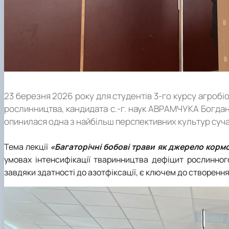
23 березня 2026 року для студентів 3-го курсу агробі
рослинництва, кандидата с.-г. наук АВРАМЧУКА Богдан
опинилася одна з найбільш перспективних культур су
Тема лекції
«Багаторічні бобові трави як джерело корм
умовах інтенсифікації тваринництва дефіцит рослинног
завдяки здатності до азотфіксації, є ключем до створенн