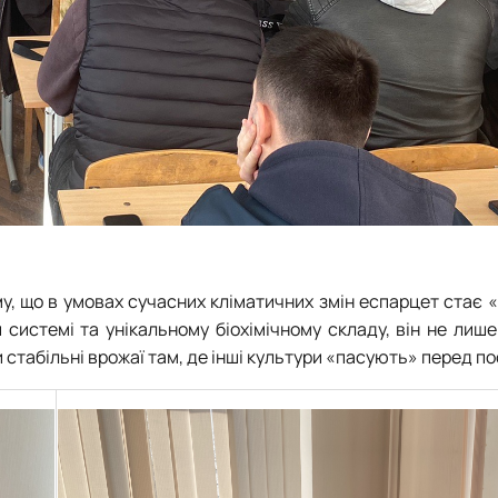
му, що в умовах сучасних кліматичних змін еспарцет стає
 системі та унікальному біохімічному складу, він не лиш
 стабільні врожаї там, де інші культури «пасують» перед п