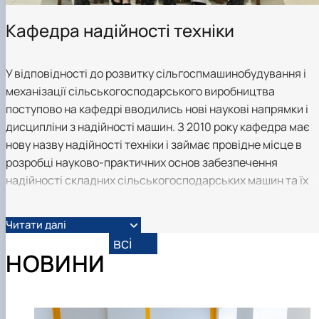
Кафедра надійності техніки
У відповідності до розвитку сільгоспмашинобудування і
механізації сільськогосподарського виробництва
поступово на кафедрі вводились нові наукові напрямки і
дисципліни з надійності машин. З 2010 року кафедра має
нову назву надійності техніки і займає провідне місце в
розробці науково-практичних основ забезпечення
надійності складних сільськогосподарських машин та їх
комплексів.
Читати далі
Кафедра проводить і наукову діяльність за наступними
всі
напрямками.
НОВИНИ
1. Пошук нових конструктивних рішень з підвищення
довговічності деталей і вузлів машин шляхом зниження
інтенсивності їх зношування.