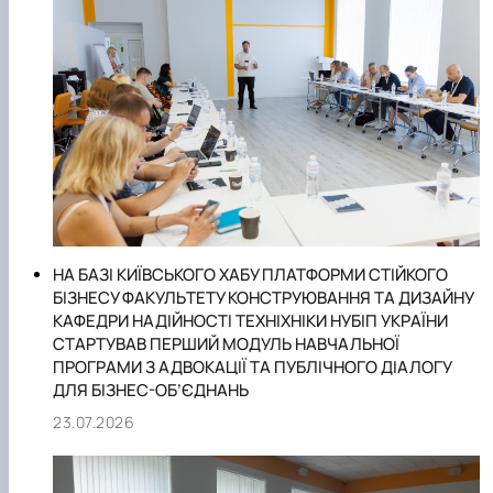
2. Створення моделей надійності систем «людина-
машина» з виявленням ролі людського фактора в
загальній проблемі забезпечення необхідного рівня
надійності техніки.
3. Оцінка та забезпечення ремонтопридатності
сільськогосподарської техніки.
4. Розробка конструкцій та дослідження експлуатаційних
параметрів складної сільськогосподарської техніки для
забезпечення показників надійності.
5. Розроблення науково-методичних засад
НА БАЗІ КИЇВСЬКОГО ХАБУ ПЛАТФОРМИ СТІЙКОГО
інтелектуалізованого логістично-орієнтованого
БІЗНЕСУ ФАКУЛЬТЕТУ КОНСТРУЮВАННЯ ТА ДИЗАЙНУ
управління надійністю, ресурсом та техніко-економічною
КАФЕДРИ НАДІЙНОСТІ ТЕХНІХНІКИ НУБІП УКРАЇНИ
ефективністю мобільних технічних систем на основі
СТАРТУВАВ ПЕРШИЙ МОДУЛЬ НАВЧАЛЬНОЇ
ПРОГРАМИ З АДВОКАЦІЇ ТА ПУБЛІЧНОГО ДІАЛОГУ
оптимізації процесів фільтрації робочих середовищ.
ДЛЯ БІЗНЕС-ОБ’ЄДНАНЬ
23.07.2026